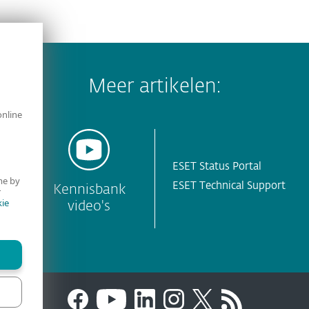
Meer artikelen:
online
ESET Status Portal
me by
ESET Technical Support
y
Kennisbank
r
ie
video's