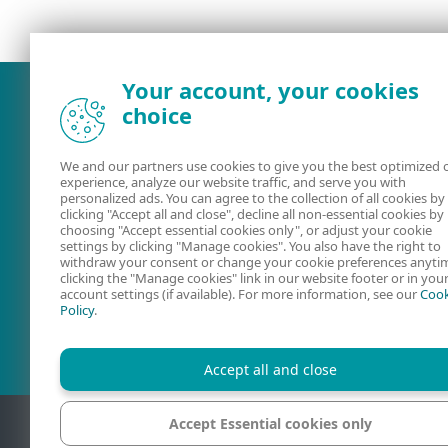
Your account, your cookies
choice
We and our partners use cookies to give you the best optimized 
experience, analyze our website traffic, and serve you with
personalized ads. You can agree to the collection of all cookies by
clicking "Accept all and close", decline all non-essential cookies by
choosing "Accept essential cookies only", or adjust your cookie
settings by clicking "Manage cookies". You also have the right to
withdraw your consent or change your cookie preferences anyti
Documentatie
ESET Securit
clicking the "Manage cookies" link in our website footer or in you
account settings (if available). For more information, see our
Cook
Forum
Policy
.
Accept all and close
Accept Essential cookies only