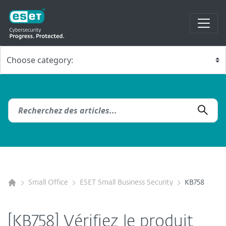
Small Office
ESET Small Business Security
KB758
[KB758] Vérifiez le produit