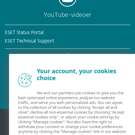
YouTube-videoer
ESET Status Portal
ESET Technical Support
Your account, your cookies
choice
Eksisterende kunde?
We and our partners use cookies to give you the
best optimized online experience, analyze our website
traffic, and serve you with personalized ads. You can agree
to the collection of all cookies by clicking "Accept all and
close", decline all non-essential cookies by choosing "Accept
essential cookies only", or adjust your cookie settings by
clicking "Manage cookies". You also have the right to
withdraw your consent or change your cookie preferences
anytime by clicking the "Manage cookies" link in our website