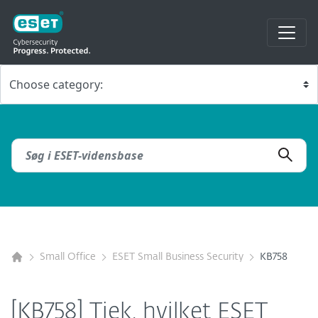
Small Office
ESET Small Business Security
KB758
[KB758] Tjek, hvilket ESET