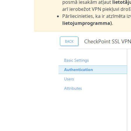
posmā iesakām atļaut
lietotā
arī ierobežot VPN piekļuvi droš
Pārliecinieties, ka ir atzīmēta 
lietojumprogramma)
.