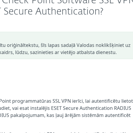
t Check Point Software SSL VP
ET Secure Authentication?
dītu oriģināltekstu, šīs lapas sadaļā Valodas noklikšķiniet uz
aidrs, lūdzu, sazinieties ar vietējo atbalsta dienestu.
Point programmatūras SSL VPN ierīci, lai autentificētu lieto
diet, vai esat instalējis ESET Secure Authentication RADIUS
DIUS pakalpojumam, kas ļauj ārējām sistēmām autentificēt