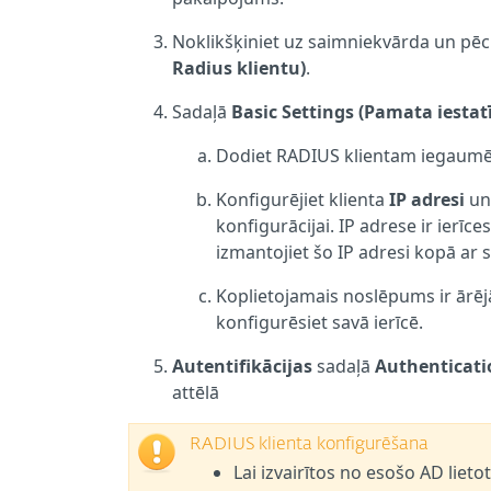
Noklikšķiniet uz saimniekvārda un pēc
Radius klientu)
.
Sadaļā
Basic Settings (Pamata iestat
Dodiet RADIUS klientam iegaumēj
Konfigurējiet klienta
IP adresi
u
konfigurācijai. IP adrese ir ierīce
izmantojiet šo IP adresi kopā ar s
Koplietojamais noslēpums ir ārē
konfigurēsiet savā ierīcē.
Autentifikācijas
sadaļā
Authenticatio
attēlā
RADIUS klienta konfigurēšana
Lai izvairītos no esošo AD liet