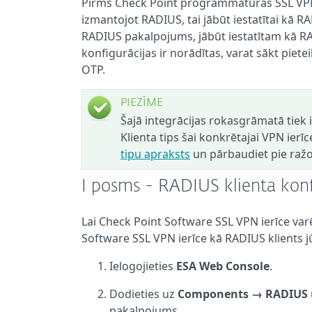
Pirms Check Point programmatūras SSL VPN ie
izmantojot RADIUS, tai jābūt iestatītai kā R
RADIUS pakalpojums, jābūt iestatītam kā RA
konfigurācijas ir norādītas, varat sākt piet
OTP.
PIEZĪME
Šajā integrācijas rokasgrāmatā tiek
Klienta tips šai konkrētajai VPN ierīce
tipu apraksts
un pārbaudiet pie ražot
I posms - RADIUS klienta konf
Lai Check Point Software SSL VPN ierīce var
Software SSL VPN ierīce kā RADIUS klients j
Ielogojieties
ESA Web Console
.
Dodieties uz
Components → RADIUS
pakalpojums.