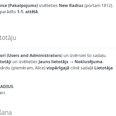
vice (Pakalpojums)
izvēlieties
New Radius
(portam 1812).
parādīts
1-1. attēlā
.
etotāju
tori (Users and Administrators
) un izvērsiet šo sadaļu.
totāji
un izvēlieties
Jauns lietotājs
→
Noklusējuma
.
ājvārdu (piemēram, Alice)
vispārīgajā
cilnē sadaļā
Lietotāja
RADIUS
.
eri.
šana