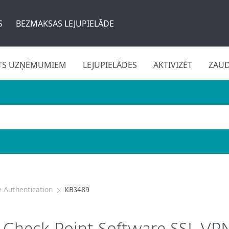
S
BEZMAKSAS LEJUPIELĀDE
TS UZŅĒMUMIEM
LEJUPIELĀDES
AKTIVIZĒT
ZAU
 Authentication
KB3489