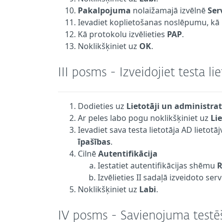
Pakalpojuma
nolaižamajā izvēlnē
Ser
Ievadiet koplietošanas noslēpumu, kā 
Kā protokolu izvēlieties
PAP
.
Noklikšķiniet uz
OK
.
III posms - Izveidojiet testa li
Dodieties uz
Lietotāji un administra
Ar peles labo pogu noklikšķiniet uz
Lie
Ievadiet sava testa lietotāja AD lietot
īpašības
.
Cilnē
Autentifikācija
Iestatiet autentifikācijas shēmu
Izvēlieties II sadaļā izveidoto serv
Noklikšķiniet uz
Labi
.
IV posms - Savienojuma testē