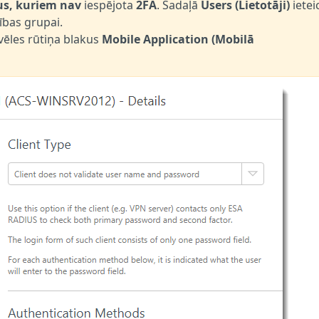
jus, kuriem nav
iespējota
2FA
. Sadaļā
Users (Lietotāji)
iete
ības grupai.
izvēles rūtiņa blakus
Mobile Application (Mobilā