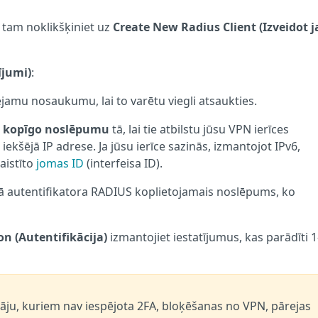
 tam noklikšķiniet uz
Create New Radius Client (Izveidot 
ījumi)
:
amu nosaukumu, lai to varētu viegli atsaukties.
n
kopīgo noslēpumu
tā, lai tie atbilstu jūsu VPN ierīces
s iekšējā IP adrese. Ja jūsu ierīce sazinās, izmantojot IPv6,
aistīto
jomas ID
(interfeisa ID).
jā autentifikatora RADIUS koplietojamais noslēpums, ko
n (Autentifikācija)
izmantojiet iestatījumus, kas parādīti 1
otāju, kuriem nav iespējota 2FA, bloķēšanas no VPN, pārejas