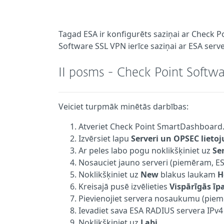
Tagad ESA ir konfigurēts saziņai ar
Check P
Software SSL VPN
ierīce saziņai ar ESA serve
II posms - Check Point Softwa
Veiciet turpmāk minētās darbības:
Atveriet Check Point SmartDashboard
Izvērsiet lapu
Serveri un OPSEC lie
Ar peles labo pogu noklikšķiniet uz
Se
Nosauciet jauno serveri (piemēram, ES
Noklikšķiniet uz
New
blakus laukam
H
Kreisajā pusē izvēlieties
Vispārīgās īp
Pievienojiet servera nosaukumu (piem
Ievadiet sava ESA RADIUS servera IPv4 
Noklikšķiniet uz
Labi
.