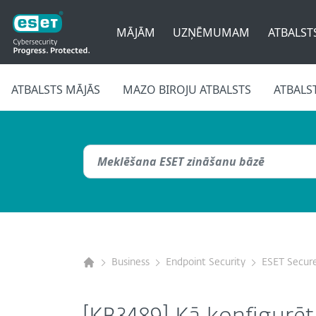
MĀJĀM
UZŅĒMUMAM
ATBALST
ATBALSTS MĀJĀS
MAZO BIROJU ATBALSTS
ATBALS
Business
Endpoint Security
ESET Secure