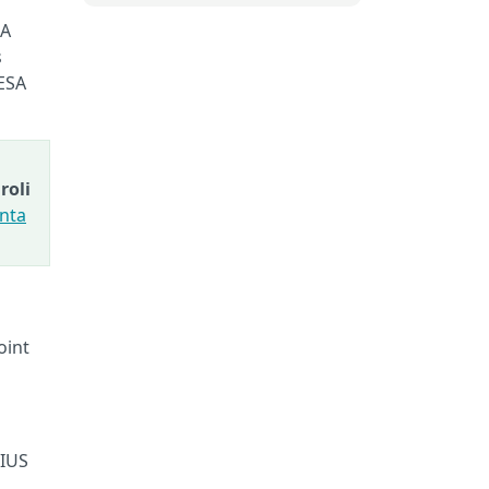
SA
s
 ESA
roli
enta
oint
DIUS