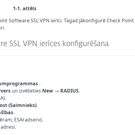
1-1. attēls
oint Software SSL VPN
ierīci. Tagad jākonfigurē
Check Point
ri.
re SSL VPN ierīces konfigurēšana
.
tojumprogrammas
.
rvers
un izvēlieties
New
→
RADIUS
.
A).
ost (Saimnieks)
.
ašības
.
ēram, ESAradserv).
adresi.