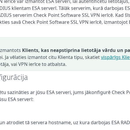
rīce var izmantot ESA serveri, lai autentificētu lietotājus,
ADIUS klientam ESA serverī. Tālāk serverim, kurā darbojas E
DIUS serverim Check Point Software SSL VPN ierīcē. Kad šī
eikties savā Check Point Software SSL VPN ierīcē, izmantojot
 izmantots
Klients, kas neapstiprina lietotāja vārdu un pa
i. Ja vēlaties izmantot citu Klienta tipu, skatiet
vispārīgs Kli
āja, vai VPN ierīce to atbalsta.
igurācija
ētu sazināties ar jūsu ESA serveri, jums jākonfigurē Check P
ūsu ESA serverī:
un atrodiet tā servera hostname, uz kura darbojas ESA RA