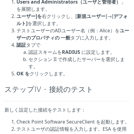
Users and Administrators（ユーザと管理者）
」
を展開します。
ユーザー]を
右クリックし、[
新規ユーザー
]→[
デフォ
ルト]
を選択します。
テストユーザーのADユーザー名（例：Alice）を
ユー
ザーのプロパティの
一般
タブに入力します。
認証
タブで
認証スキームを
RADIUS
に設定します。
セクション II で作成したサーバーを選択しま
す。
OK を
クリックします。
ステップIV - 接続のテスト
新しく設定した接続をテストします：
Check Point Software SecureClient を起動します。
テストユーザの認証情報を入力します。ESA を使用