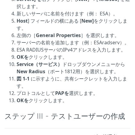
択します。
新しいサーバに名前を付けます（例： ESA）。
Host
] フィールドの横にある [
New]
をクリックしま
す。
左側の［
General Properties
］を選択します。
サーバーの名前を追加します（例：ESAradserv）。
ESA RADIUSサーバのIPv4アドレスを入力します。
OKを
クリックします。
Service（サービス）
ドロップダウンメニューから
New Radius
（ポート1812用）を選択します。
図 1-1
に示すように、共有シークレットを入力しま
す。
プロトコルとして
PAPを
選択します。
OKを
クリックします。
ステップ III - テストユーザーの作成