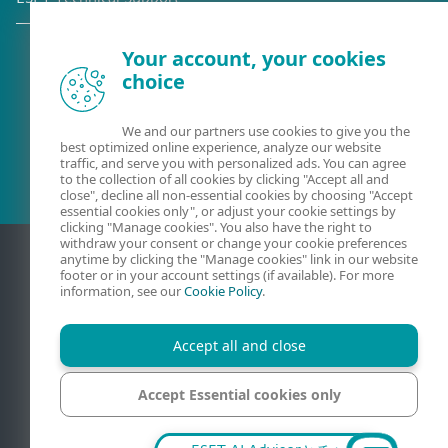
Your account, your cookies
choice
既存の顧客？
We and our partners use cookies to give you the
best optimized online experience, analyze our website
traffic, and serve you with personalized ads. You can agree
to the collection of all cookies by clicking "Accept all and
close", decline all non-essential cookies by choosing "Accept
essential cookies only", or adjust your cookie settings by
clicking "Manage cookies". You also have the right to
withdraw your consent or change your cookie preferences
anytime by clicking the "Manage cookies" link in our website
footer or in your account settings (if available). For more
information, see our
Cookie Policy
.
Accept all and close
Accept Essential cookies only
連絡
プライバシー
法的情報
脆弱性の報告
サイトマップ
Cookieの管理
Manage cookies