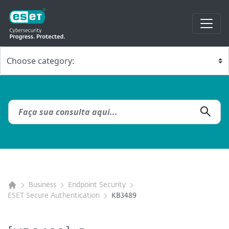
Business
Endpoint Security
ESET Secure Authentication
KB3489