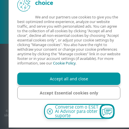
choice
Cliente atual?
We and our partners use cookies to give you the
best optimized online experience, analyze our website
traffic, and serve you with personalized ads. You can agree
to the collection of all cookies by clicking "Accept all and
close", decline all non-essential cookies by choosing "Accept
essential cookies only", or adjust your cookie settings by
clicking "Manage cookies". You also have the right to
withdraw your consent or change your cookie preferences
anytime by clicking the "Manage cookies" link in our website
footer or in your account settings (if available). For more
information, see our
Cookie Policy
.
Accept all and close
Accept Essential cookies only
Contato
Política de privacidade
Avisos jurídicos
Mapa do site
Código de Ética
Gerenciar cookies
Manage cookies
Converse com o ESET
© 1992–2026 ESET, spol. s r.o. – Todos os direitos reservados. As marcas aqui usadas
AI Advisor para obter
são marcas registradas da ESET, spol. s r.o. ou ESET América do Norte. Todos os outros
suporte
nomes e marcas são marcas registradas de suas respectivas empresas.