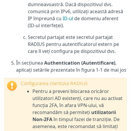
dumneavoastră. Dacă dispozitivul dvs.
comunică prin IPv6, utilizați această adresă
IP împreună cu
ID-ul
de domeniu aferent
(ID-ul interfeței).
Secretul partajat este secretul partajat
RADIUS pentru autentificatorul extern pe
care îl veți configura pe dispozitivul dvs.
În secțiunea
Authentication (Autentificare)
,
aplicați setările prezentate în figura 1-1 de mai jos
Configurarea clientului RADIUS
Pentru a preveni blocarea oricăror
utilizatori AD existenți, care nu au activat
funcția 2FA, în afara VPN-ului, vă
recomandăm să permiteți
utilizatorii
Non-2FA
în timpul fazei de tranziție. De
asemenea, este recomandat să limitați