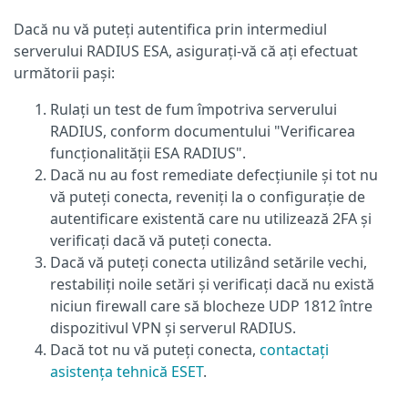
Dacă nu vă puteți autentifica prin intermediul
serverului RADIUS ESA, asigurați-vă că ați efectuat
următorii pași:
Rulați un test de fum împotriva serverului
RADIUS, conform documentului "Verificarea
funcționalității ESA RADIUS".
Dacă nu au fost remediate defecțiunile și tot nu
vă puteți conecta, reveniți la o configurație de
autentificare existentă care nu utilizează 2FA și
verificați dacă vă puteți conecta.
Dacă vă puteți conecta utilizând setările vechi,
restabiliți noile setări și verificați dacă nu există
niciun firewall care să blocheze UDP 1812 între
dispozitivul VPN și serverul RADIUS.
Dacă tot nu vă puteți conecta,
contactați
asistența tehnică ESET
.