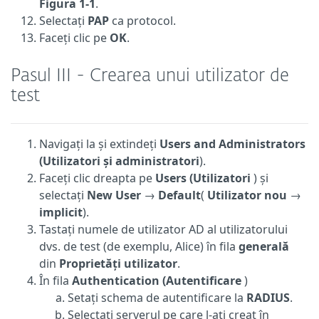
Figura 1-1
.
Selectați
PAP
ca protocol.
Faceți clic pe
OK
.
Pasul III - Crearea unui utilizator de
test
Navigați la și extindeți
Users and Administrators
(Utilizatori și administratori
).
Faceți clic dreapta pe
Users (Utilizatori
) și
selectați
New User
→
Default
(
Utilizator nou
→
implicit
).
Tastați numele de utilizator AD al utilizatorului
dvs. de test (de exemplu, Alice) în fila
generală
din
Proprietăți utilizator
.
În fila
Authentication (Autentificare
)
Setați schema de autentificare la
RADIUS
.
Selectați serverul pe care l-ați creat în