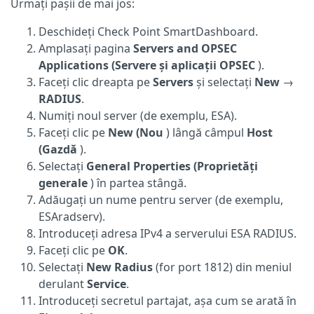
Urmați pașii de mai jos:
Deschideți Check Point SmartDashboard.
Amplasați pagina
Servers and OPSEC
Applications (Servere și aplicații OPSEC
).
Faceți clic dreapta pe
Servers
și selectați
New
→
RADIUS
.
Numiți noul server (de exemplu, ESA).
Faceți clic pe
New (Nou
) lângă câmpul
Host
(Gazdă
).
Selectați
General Properties (Proprietăți
generale
) în partea stângă.
Adăugați un nume pentru server (de exemplu,
ESAradserv).
Introduceți adresa IPv4 a serverului ESA RADIUS.
Faceți clic pe
OK
.
Selectați
New Radius
(for port 1812) din meniul
derulant
Service
.
Introduceți secretul partajat, așa cum se arată în