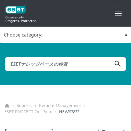
Business
Remote Management
ESET PROTECT On-Prem
NEWS7872