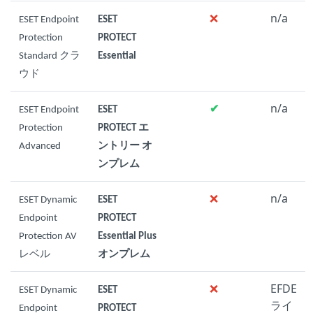
❌
n/a
ESET Endpoint
ESET
Protection
PROTECT
Standard クラ
Essential
ウド
✔
n/a
ESET Endpoint
ESET
Protection
PROTECT エ
Advanced
ントリー オ
ンプレム
❌
n/a
ESET Dynamic
ESET
Endpoint
PROTECT
Protection AV
Essential Plus
レベル
オンプレム
❌
EFDE
ESET Dynamic
ESET
ライ
Endpoint
PROTECT