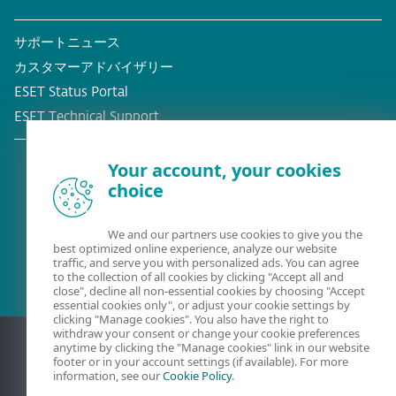
サポートニュース
カスタマーアドバイザリー
ESET Status Portal
ESET Technical Support
Your account, your cookies
choice
既存の顧客？
We and our partners use cookies to give you the
best optimized online experience, analyze our website
traffic, and serve you with personalized ads. You can agree
to the collection of all cookies by clicking "Accept all and
close", decline all non-essential cookies by choosing "Accept
essential cookies only", or adjust your cookie settings by
clicking "Manage cookies". You also have the right to
withdraw your consent or change your cookie preferences
anytime by clicking the "Manage cookies" link in our website
footer or in your account settings (if available). For more
information, see our
Cookie Policy
.