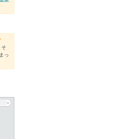
い
、そ
まっ