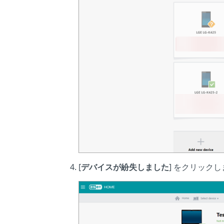
[
デバイスが紛失しました
] をクリック