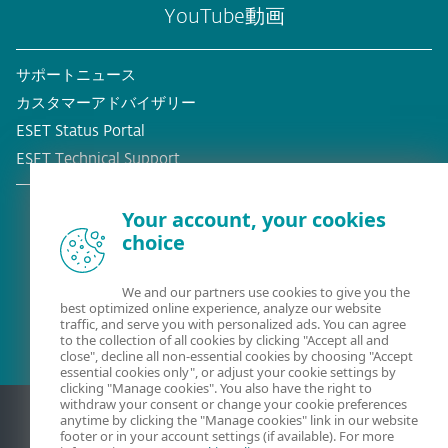
YouTube動画
サポートニュース
カスタマーアドバイザリー
ESET Status Portal
ESET Technical Support
Your account, your cookies
choice
既存の顧客？
We and our partners use cookies to give you the
best optimized online experience, analyze our website
traffic, and serve you with personalized ads. You can agree
to the collection of all cookies by clicking "Accept all and
close", decline all non-essential cookies by choosing "Accept
essential cookies only", or adjust your cookie settings by
clicking "Manage cookies". You also have the right to
withdraw your consent or change your cookie preferences
anytime by clicking the "Manage cookies" link in our website
footer or in your account settings (if available). For more