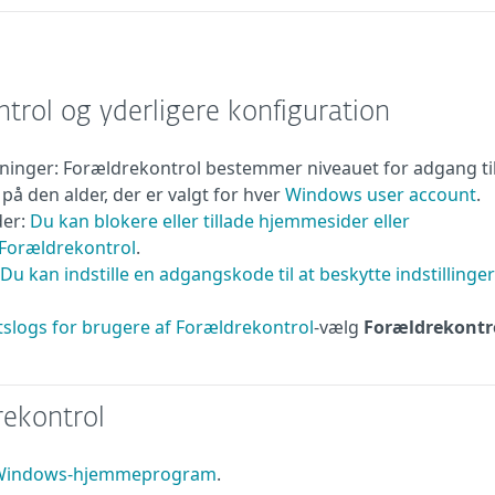
trol og yderligere konfiguration
inger: Forældrekontrol bestemmer niveauet for adgang ti
 den alder, der er valgt for hver
Windows user account
.
der:
Du kan blokere eller tillade hjemmesider eller
 Forældrekontrol
.
Du kan indstille en adgangskode til at beskytte indstillinge
etslogs for brugere af Forældrekontrol
-vælg
Forældrekontr
rekontrol
T Windows-hjemmeprogram
.