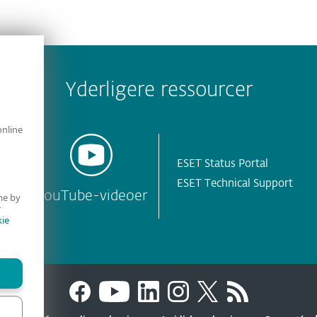
Yderligere ressourcer
online
ESET Status Portal
ESET Technical Support
YouTube-videoer
me by
r
ie