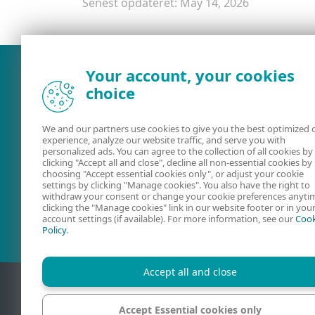
Senest opdateret: May 14, 2026
Your account, your cookies
choice
We and our partners use cookies to give you the best optimized 
experience, analyze our website traffic, and serve you with
personalized ads. You can agree to the collection of all cookies by
clicking "Accept all and close", decline all non-essential cookies by
choosing "Accept essential cookies only", or adjust your cookie
settings by clicking "Manage cookies". You also have the right to
Brugervejledninger
ESET-forum
withdraw your consent or change your cookie preferences anyti
clicking the "Manage cookies" link in our website footer or in you
account settings (if available). For more information, see our
Cook
Policy
.
Accept all and close
Accept Essential cookies only