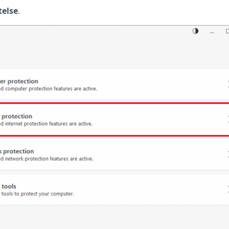
telse
.