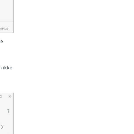
re
n ikke