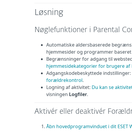
Løsning
Nøglefunktioner i Parental Con
Automatiske aldersbaserede begrænsn
hjemmesider og programmer baseret på
Begrænsninger for adgang til webste
hjemmesidekategorier for brugere af
Adgangskodebeskyttede indstillinger:
forældrekontrol
.
Logning af aktivitet:
Du kan se aktivit
visningen
Logfiler
.
Aktivér eller deaktivér Foræld
Åbn hovedprogramvinduet i dit ESE