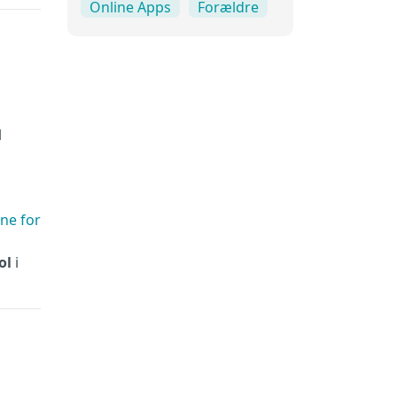
Online Apps
Forældre
l
rne for
ol
i