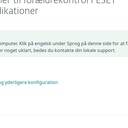
er til forældrekontrol i ESET
kationer
omputer. Klik på engelsk under Sprog på denne side for at f
der noget uklart, bedes du kontakte din lokale support.
g yderligere konfiguration
l