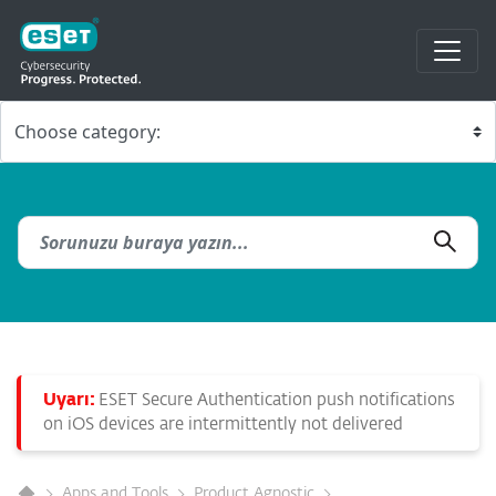
Uyarı:
ESET Secure Authentication push notifications
on iOS devices are intermittently not delivered
Apps and Tools
Product Agnostic