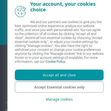
Your account, your cookies
choice
Obstoječa stranka?
We and our partners use cookies to give you the
best optimized online experience, analyze our website
traffic, and serve you with personalized ads. You can agree
to the collection of all cookies by clicking "Accept all and
close", decline all non-essential cookies by choosing "Accept
essential cookies only", or adjust your cookie settings by
clicking "Manage cookies". You also have the right to
withdraw your consent or change your cookie preferences
anytime by clicking the "Manage cookies" link in our website
footer or in your account settings (if available). For more
information, see our
Cookie Policy
.
Accept all and close
Accept Essential cookies only
Stik
Zasebnost
Pravna obvestila
Prijava ranljivosti
Zemljevid strani
Upravljanje piškotkov
Manage cookies
© 1992 - 2026 ESET, spol. s r.o. - Vse pravice pridržane. Tukaj uporabljene blagovne
znamke so blagovne znamke družbe ESET, spol. s r.o. ali ESET North America. Vsa
druga imena in blagovne znamke so registrirane blagovne znamke njihovih podjetij.