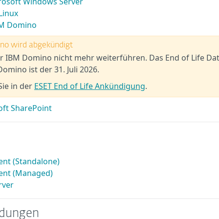
crosoft Windows Server
Linux
IBM Domino
ino wird abgekündigt
für IBM Domino nicht mehr weiterführen. Das End of Life D
omino ist der 31. Juli 2026.
ie in der
ESET End of Life Ankündigung
.
oft SharePoint
ent (Standalone)
ient (Managed)
rver
ndungen