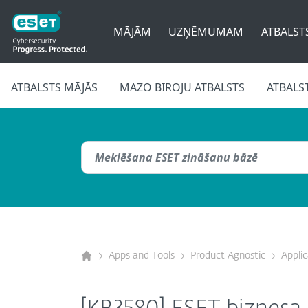
MĀJĀM
UZŅĒMUMAM
ATBALST
ATBALSTS MĀJĀS
MAZO BIROJU ATBALSTS
ATBALS
Apps and Tools
Product Agnostic
Appli