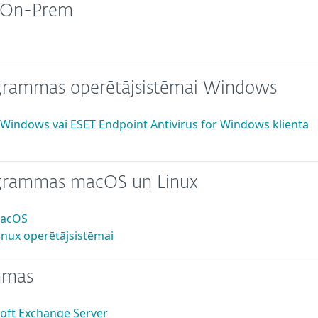
 On-Prem
grammas operētājsistēmai Windows
r Windows vai ESET Endpoint Antivirus for Windows klienta
ogrammas macOS un Linux
macOS
inux operētājsistēmai
mmas
soft Exchange Server