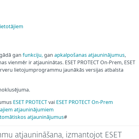
ietotājiem
iegādā gan
funkciju,
gan
apkalpošanas atjauninājumus
,
mas vienmēr ir atjauninātas. ESET PROTECT On-Prem, ESET
veru lietojumprogrammu jaunākās versijas atbalsta
 noklusējuma.
ājumus
ESET PROTECT
vai
ESET PROTECT On-Prem
kajiem atjauninājumiem
automātiskos atjauninājumus
#
mmu atjaunināšana, izmantojot ESET