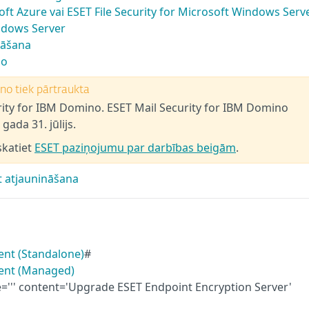
soft Azure vai ESET File Security for Microsoft Windows Serv
indows Server
nāšana
no
no tiek pārtraukta
rity for IBM Domino. ESET Mail Security for IBM Domino
ada 31. jūlijs.
skatiet
ESET paziņojumu par darbības beigām
.
t atjaunināšana
ent (Standalone)
#
ient (Managed)
=''' content='Upgrade ESET Endpoint Encryption Server'