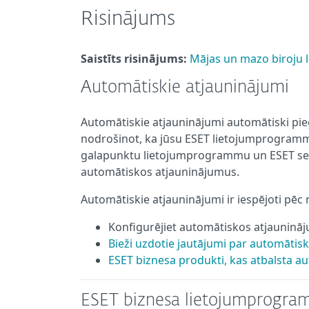
Risinājums
Saistīts risinājums:
Mājas un mazo biroju l
Automātiskie atjauninājumi
Automātiskie atjauninājumi automātiski p
nodrošinot, ka jūsu ESET lietojumprogram
galapunktu lietojumprogrammu un ESET ser
automātiskos atjauninājumus.
Automātiskie atjauninājumi ir iespējoti pēc
Konfigurējiet automātiskos atjaunin
Bieži uzdotie jautājumi par automātis
ESET biznesa produkti, kas atbalsta 
ESET biznesa lietojumprogra