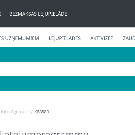
S
BEZMAKSAS LEJUPIELĀDE
TS UZŅĒMUMIEM
LEJUPIELĀDES
AKTIVIZĒT
ZAU
cation Agnostic
KB3580