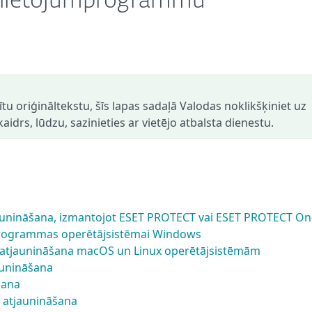
a lietojumprogrammu
dītu oriģināltekstu, šīs lapas sadaļā Valodas noklikšķiniet uz
aidrs, lūdzu, sazinieties ar vietējo atbalsta dienestu.
aunināšana, izmantojot ESET PROTECT vai ESET PROTECT O
programmas operētājsistēmai Windows
atjaunināšana macOS un Linux operētājsistēmām
aunināšana
šana
 atjaunināšana