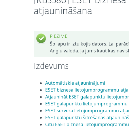
[KB3580] ESET biznes
atjaunināšana
PIEZĪME:
Šo lapu ir iztulkojis dators. Lai parā
Angļu valoda. Ja jums kaut kas nav sk
Izdevums
Automātiskie atjauninājumi
ESET biznesa lietojumprogrammu atj
Atjaunināt ESET galapunktu lietojum
ESET galapunktu lietojumprogrammu 
ESET servera lietojumprogrammu atj
ESET galapunktu šifrēšanas atjauninā
Citu ESET biznesa lietojumprogrammu