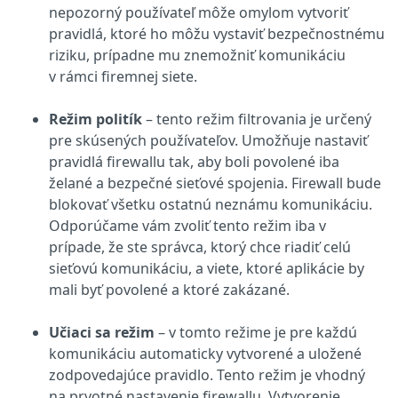
nepozorný používateľ môže omylom vytvoriť
pravidlá, ktoré ho môžu vystaviť bezpečnostnému
riziku, prípadne mu znemožniť komunikáciu
v rámci firemnej siete.
Režim politík
– tento režim filtrovania je určený
pre skúsených používateľov. Umožňuje nastaviť
pravidlá firewallu tak, aby boli povolené iba
želané a bezpečné sieťové spojenia. Firewall bude
blokovať všetku ostatnú neznámu komunikáciu.
Odporúčame vám zvoliť tento režim iba v
prípade, že ste správca, ktorý chce riadiť celú
sieťovú komunikáciu, a viete, ktoré aplikácie by
mali byť povolené a ktoré zakázané.
Učiaci sa režim
– v tomto režime je pre každú
komunikáciu automaticky vytvorené a uložené
zodpovedajúce pravidlo. Tento režim je vhodný
na prvotné nastavenie firewallu. Vytvorenie