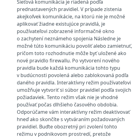
Sieťová komunikácia je riadená podľa
prednastavených pravidiel. V prípade zistenia
akejkoľvek komunikácie, na ktorú nie je možné
aplikovať žiadne existujúce pravidlá, je
používateľovi zobrazené informačné okno
o zachytení neznámeho spojenia Následne je
možné túto komunikáciu povoliť alebo zamietnuť,
pričom toto rozhodnutie môže byť uložené ako
nové pravidlo firewallu. Po vytvorení nového
pravidla bude každá komunikácia tohto typu
v budúcnosti povolená alebo zablokovaná podľa
daného pravidla. Interaktívny režim používateľovi
umožňuje vytvoriť si súbor pravidiel podľa svojich
požiadaviek. Tento režim však nie je vhodné
používať počas dlhšieho časového obdobia.
Odporúčame vám interaktívny režim deaktivovať
hneď ako skončíte s vytváraním požadovaných
pravidiel. Buďte obozretný pri zvolení tohto
režimu v podnikovom prostredí, pretože