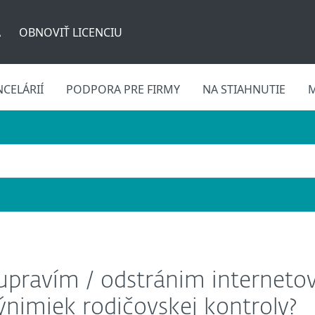
A
OBNOVIŤ LICENCIU
CELÁRIÍ
PODPORA PRE FIRMY
NA STIAHNUTIE
M
 upravím / odstránim interneto
nimiek rodičovskej kontroly?