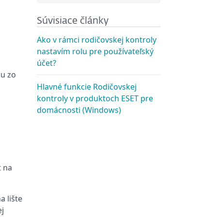
Súvisiace články
Ako v rámci rodičovskej kontroly
nastavím rolu pre používateľský
účet?
ku zo
Hlavné funkcie Rodičovskej
kontroly v produktoch ESET pre
domácnosti (Windows)
t na
a lište
ej