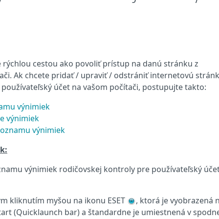
 rýchlou cestou ako povoliť prístup na danú stránku z
i. Ak chcete pridať / upraviť / odstrániť internetovú strán
používateľský účet na vašom počítači, postupujte takto:
namu výnimiek
e výnimiek
 zoznamu výnimiek
k:
znamu výnimiek rodičovskej kontroly pre používateľský úče
ým kliknutím myšou na ikonu ESET
, ktorá je vyobrazená n
štart (Quicklaunch bar) a štandardne je umiestnená v spodn