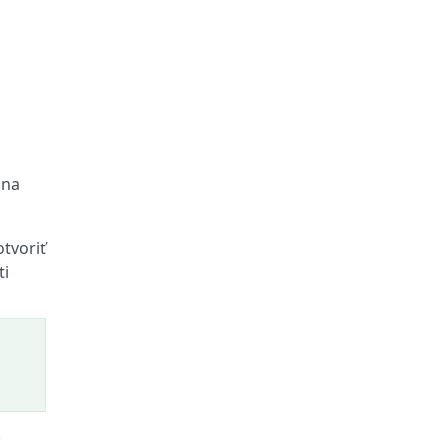
 na
tvoriť
ti
.