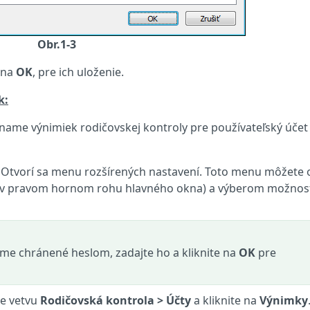
Obr.1-3
e na
OK
, pre ich uloženie.
k:
zname výnimiek rodičovskej kontroly pre používateľský účet
. Otvorí sa menu rozšírených nastavení. Toto menu môžete o
v pravom hornom rohu hlavného okna) a výberom možnos
ame chránené heslom, zadajte ho a kliknite na
OK
pre
te vetvu
Rodičovská kontrola
>
Účty
a kliknite na
Výnimky