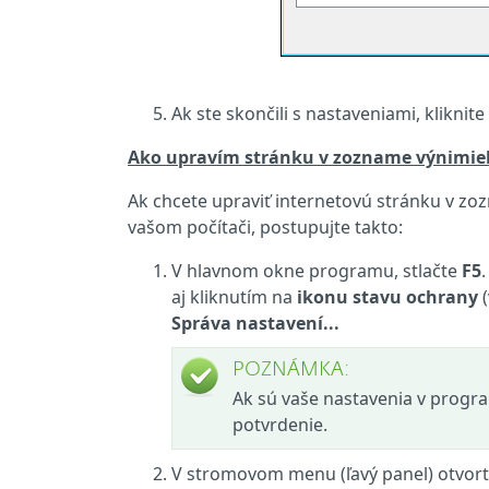
Ak ste skončili s nastaveniami, kliknit
Ako upravím stránku v zozname výnimie
Ak chcete upraviť internetovú stránku v zo
vašom počítači, postupujte takto:
V hlavnom okne programu, stlačte
F5
aj kliknutím na
ikonu stavu ochrany
(
Správa nastavení...
POZNÁMKA:
Ak sú vaše nastavenia v progr
potvrdenie.
V stromovom menu (ľavý panel) otvor