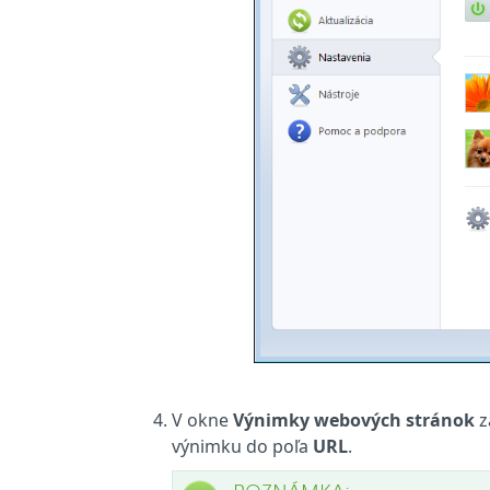
V okne
Výnimky webových stránok
z
výnimku do poľa
URL
.