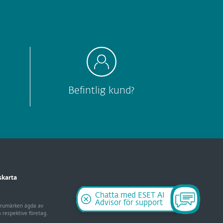
Befintlig kund?
karta
Chatta med ESET AI
Advisor för support
varumärken ägda av
 respektive företag.