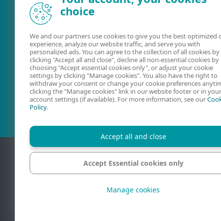
choice
We and our partners use cookies to give you the best optimized 
experience, analyze our website traffic, and serve you with
personalized ads. You can agree to the collection of all cookies by
clicking "Accept all and close", decline all non-essential cookies by
choosing "Accept essential cookies only", or adjust your cookie
settings by clicking "Manage cookies". You also have the right to
withdraw your consent or change your cookie preferences anyti
Användarguider
ESET forum
clicking the "Manage cookies" link in our website footer or in you
account settings (if available). For more information, see our
Cook
Policy
.
Accept all and close
Accept Essential cookies only
Kontakt
Manage cookies
© 1992 - 2026 ESE
ESET, spol. s r.o. 