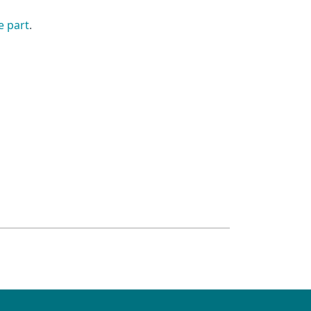
e part
.