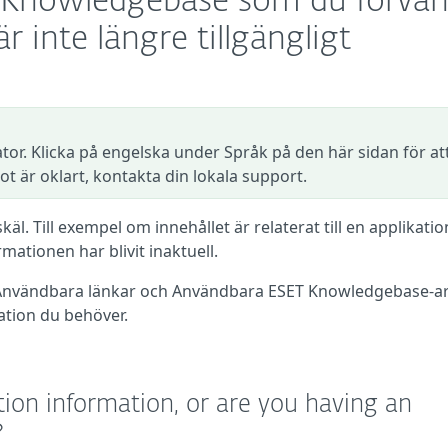
 i Knowledgebase som du förvän
r inte längre tillgängligt
tor. Klicka på engelska under Språk på den här sidan för at
ot är oklart, kontakta din lokala support.
käl. Till exempel om innehållet är relaterat till en applikati
rmationen har blivit inaktuell.
 Användbara länkar och Användbara ESET Knowledgebase-ar
ation du behöver.
tion information, or are you having an
?