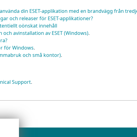
 använda din ESET-applikation med en brandvägg från tredj
ngar och releaser för ESET-applikationer?
entiellt oönskat innehåll
n och avinstallation av ESET (Windows)
.
öra?
or för Windows
.
emmabruk och små kontor)
.
nical Support
.