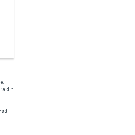
e.
ra din
erad