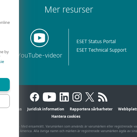
Mer resurser
online
ESET Status Portal
ESET Technical Support
me by
YouTube-videor
r
ie
Sekretess
Juridisk information
Rapportera sårbarheter
Webbplats
Hantera cookies
T, spol. s r.o. - Med ensamrätt. Varumärken som används är varumärken eller registrerade 
eller ESET North America. Alla övriga namn och märken är registrerade varumärken ägda av sina