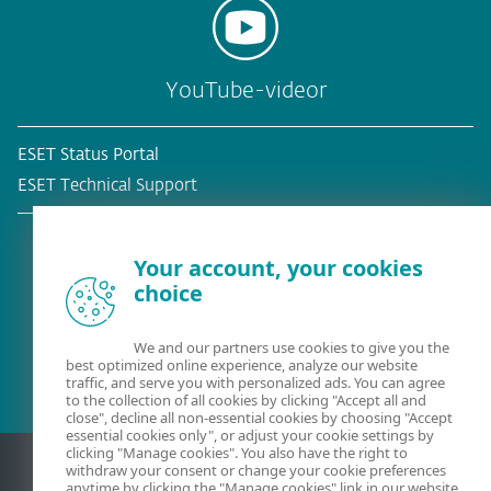
YouTube-videor
ESET Status Portal
ESET Technical Support
Your account, your cookies
choice
Befintlig kund?
We and our partners use cookies to give you the
best optimized online experience, analyze our website
traffic, and serve you with personalized ads. You can agree
to the collection of all cookies by clicking "Accept all and
close", decline all non-essential cookies by choosing "Accept
essential cookies only", or adjust your cookie settings by
clicking "Manage cookies". You also have the right to
withdraw your consent or change your cookie preferences
anytime by clicking the "Manage cookies" link in our website