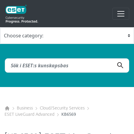
Business
Cloud/Security Services
ESET LiveGuard Advanced
KB6569