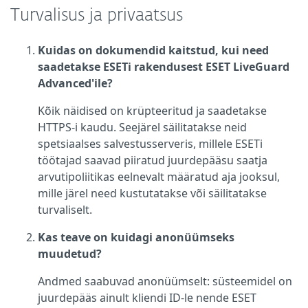
Turvalisus ja privaatsus
Kuidas on dokumendid kaitstud, kui need
saadetakse ESETi rakendusest ESET LiveGuard
Advanced'ile?
Kõik näidised on krüpteeritud ja saadetakse
HTTPS-i kaudu. Seejärel säilitatakse neid
spetsiaalses salvestusserveris, millele ESETi
töötajad saavad piiratud juurdepääsu saatja
arvutipoliitikas eelnevalt määratud aja jooksul,
mille järel need kustutatakse või säilitatakse
turvaliselt.
Kas teave on kuidagi anonüümseks
muudetud?
Andmed saabuvad anonüümselt: süsteemidel on
juurdepääs ainult kliendi ID-le nende ESET