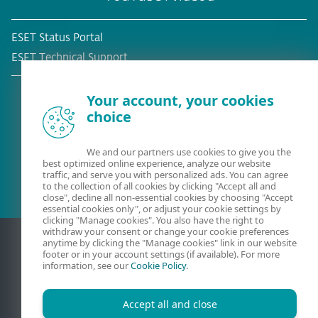
ESET Status Portal
ESET Technical Support
Your account, your cookies
choice
Olemasolev klient?
We and our partners use cookies to give you the
best optimized online experience, analyze our website
traffic, and serve you with personalized ads. You can agree
to the collection of all cookies by clicking "Accept all and
close", decline all non-essential cookies by choosing "Accept
essential cookies only", or adjust your cookie settings by
clicking "Manage cookies". You also have the right to
withdraw your consent or change your cookie preferences
anytime by clicking the "Manage cookies" link in our website
footer or in your account settings (if available). For more
information, see our
Cookie Policy
.
Accept all and close