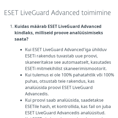
ESET LiveGuard Advanced toimimine
Kuidas määrab ESET LiveGuard Advanced
kindlaks, milliseid proove analüüsimiseks
saata?
Kui ESET LiveGuard Advanced'iga ühilduv
ESETi rakendus tuvastab uue proovi,
skaneeritakse see automaatselt, kasutades
ESETi mitmekihilist skaneerimismootorit.
Kui tulemus ei ole 100% pahatahtlik või 100%
puhas, otsustab teie rakendus, kas
analüüsida proovi ESET LiveGuard
Advancedis.
Kui proovi saab analüüsida, saadetakse
ESETile hash, et kontrollida, kas fail on juba
ESET LiveGuard Advancedis analüüsitud.