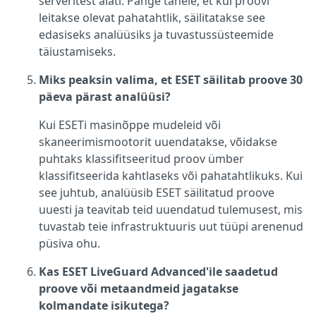
serveritest alati. Pange tähele, et kui proovi
leitakse olevat pahatahtlik, säilitatakse see
edasiseks analüüsiks ja tuvastussüsteemide
täiustamiseks.
Miks peaksin valima, et ESET säilitab proove 30
päeva pärast analüüsi?
Kui ESETi masinõppe mudeleid või
skaneerimismootorit uuendatakse, võidakse
puhtaks klassifitseeritud proov ümber
klassifitseerida kahtlaseks või pahatahtlikuks. Kui
see juhtub, analüüsib ESET säilitatud proove
uuesti ja teavitab teid uuendatud tulemusest, mis
tuvastab teie infrastruktuuris uut tüüpi arenenud
püsiva ohu.
Kas ESET LiveGuard Advanced'ile saadetud
proove või metaandmeid jagatakse
kolmandate isikutega?