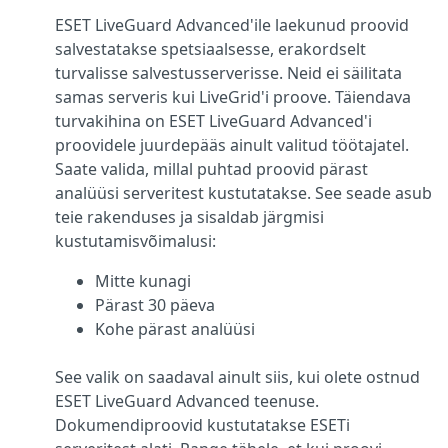
ESET LiveGuard Advanced'ile laekunud proovid
salvestatakse spetsiaalsesse, erakordselt
turvalisse salvestusserverisse. Neid ei säilitata
samas serveris kui LiveGrid'i proove. Täiendava
turvakihina on ESET LiveGuard Advanced'i
proovidele juurdepääs ainult valitud töötajatel.
Saate valida, millal puhtad proovid pärast
analüüsi serveritest kustutatakse. See seade asub
teie rakenduses ja sisaldab järgmisi
kustutamisvõimalusi:
Mitte kunagi
Pärast 30 päeva
Kohe pärast analüüsi
See valik on saadaval ainult siis, kui olete ostnud
ESET LiveGuard Advanced teenuse.
Dokumendiproovid kustutatakse ESETi