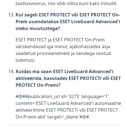
taotlusvoorus, mis võib võtta kuni kaks minutit.
Kui sageli ESET PROTECT või ESET PROTECT On-
Prem uuendatakse ESET LiveGuard Advanced'i
oleku muutustega?
ESET PROTECT ja ESET PROTECT On-Prem
värskendavad iga minut, ajakohastades äsja
saadetud prooviandmeid ja nendega seotud
tulemusi.
Kuidas ma saan ESET LiveGuard Advanced'i
aktiveerida, kasutades ESET PROTECTi või ESET
PROTECT On-Premi?
#@##publication_url id='3275' language='1'
content='ESET LiveGuard Advanced'i automaatne
aktiveerimine ESET PROTECTi või ESET PROTECT
On-Premi abil' target='_blank'#@#.