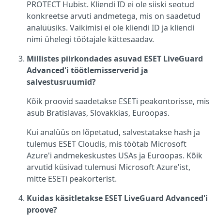
PROTECT Hubist. Kliendi ID ei ole siiski seotud
konkreetse arvuti andmetega, mis on saadetud
analüüsiks. Vaikimisi ei ole kliendi ID ja kliendi
nimi ühelegi töötajale kättesaadav.
Millistes piirkondades asuvad ESET LiveGuard
Advanced'i töötlemisserverid ja
salvestusruumid?
Kõik proovid saadetakse ESETi peakontorisse, mis
asub Bratislavas, Slovakkias, Euroopas.
Kui analüüs on lõpetatud, salvestatakse hash ja
tulemus ESET Cloudis, mis töötab Microsoft
Azure'i andmekeskustes USAs ja Euroopas. Kõik
arvutid küsivad tulemusi Microsoft Azure'ist,
mitte ESETi peakorterist.
Kuidas käsitletakse ESET LiveGuard Advanced'i
proove?