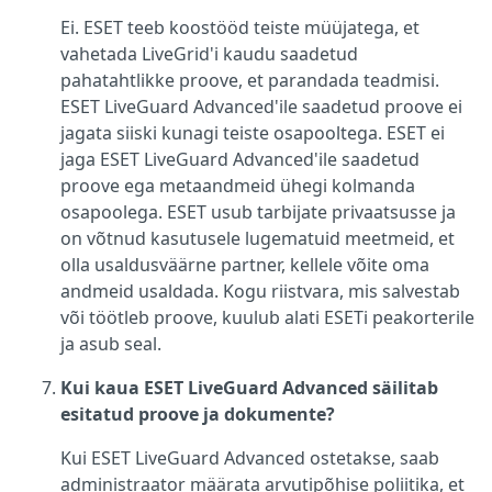
Ei. ESET teeb koostööd teiste müüjatega, et
vahetada LiveGrid'i kaudu saadetud
pahatahtlikke proove, et parandada teadmisi.
ESET LiveGuard Advanced'ile saadetud proove ei
jagata siiski kunagi teiste osapooltega. ESET ei
jaga ESET LiveGuard Advanced'ile saadetud
proove ega metaandmeid ühegi kolmanda
osapoolega. ESET usub tarbijate privaatsusse ja
on võtnud kasutusele lugematuid meetmeid, et
olla usaldusväärne partner, kellele võite oma
andmeid usaldada. Kogu riistvara, mis salvestab
või töötleb proove, kuulub alati ESETi peakorterile
ja asub seal.
Kui kaua ESET LiveGuard Advanced säilitab
esitatud proove ja dokumente?
Kui ESET LiveGuard Advanced ostetakse, saab
administraator määrata arvutipõhise poliitika, et