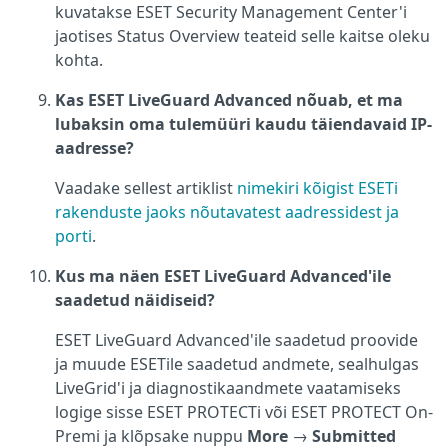
kuvatakse ESET Security Management Center'i
jaotises Status Overview teateid selle kaitse oleku
kohta.
Kas ESET LiveGuard Advanced nõuab, et ma
lubaksin oma tulemüüri kaudu täiendavaid IP-
aadresse?
Vaadake sellest artiklist
nimekiri kõigist ESETi
rakenduste jaoks nõutavatest aadressidest ja
porti
.
Kus ma näen ESET LiveGuard Advanced'ile
saadetud näidiseid?
ESET LiveGuard Advanced'ile saadetud proovide
ja muude ESETile saadetud andmete, sealhulgas
LiveGrid'i ja diagnostikaandmete vaatamiseks
logige sisse ESET PROTECTi või ESET PROTECT On-
Premi ja klõpsake nuppu
More
→
Submitted