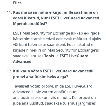
Files
.
Kus ma saan näha e-kirju, mille saatmine on
edasi lükatud, kuni ESET LiveGuard Advanced
lõpetab analüüsi?
ESET Mail Security for Exchange lükkab e-kirjade
kättetoimetamise edasi eelnevalt määratud ajaks
või kuni tulemuste saamiseni. Edasilükatud e-
kirjade nimekiri on Mail Security for Exchange'is
saadaval jaotises
Tools
→
ESET LiveGuard
Advanced
.
Kui kaua võtab ESET LiveGuard Advancedil
proovi analüüsimiseks aega?
Tavaliselt võtab proovi, mida ESET LiveGuard
Advanced ei ole varem analüüsinud,
analüüsimiseks kuni viis minutit. Kui proovi on
juba analüüsitud, saadakse tulemus järgmises