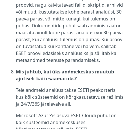
proovid, nagu käivitatavad failid, skriptid, arhiivid
või muud, kustutatakse kohe pärast analüüsi, 30
päeva pärast või mitte kunagi, kui tulemus on
puhas. Dokumentide puhul saab administraator
määrata ainult kohe pärast analüüsi või 30 päeva
pärast, kui analüüsi tulemus on puhas. Kui proov
on tuvastatud kui kahtlane või halvem, säilitab
ESET proovi edasiseks analüüsiks ja säilitab ka
metaandmed teenuse parandamiseks.
Mis juhtub, kui üks andmekeskus muutub
ajutiselt kättesaamatuks?
Teie andmeid analüüsitakse ESETi peakorteris,
kus kõik süsteemid on kõrgkasutatavuse režiimis
ja 24/7/365 järelevalve all.
Microsoft Azure'is asuva ESET Cloudi puhul on
kõik süsteemid andmekeskuses