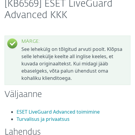
[KB6569] ESET LiveGuard
Advanced KKK
MÄRGE:
See lehekülg on tõlgitud arvuti poolt. Klõpsa
selle lehekülje keelte all inglise keeles, et
kuvada originaaltekst. Kui midagi jääb
ebaselgeks, võta palun ühendust oma
kohaliku klienditoega.
Väljaanne
ESET LiveGuard Advanced toimimine
Turvalisus ja privaatsus
Lahendus