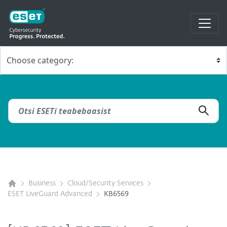
Business
Cloud/Security Services
ESET LiveGuard Advanced
KB6569