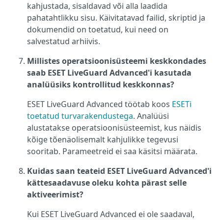
kahjustada, sisaldavad või alla laadida
pahatahtlikku sisu. Käivitatavad failid, skriptid ja
dokumendid on toetatud, kui need on
salvestatud arhiivis.
Millistes operatsioonisüsteemi keskkondades
saab ESET LiveGuard Advanced'i kasutada
analüüsiks kontrollitud keskkonnas?
ESET LiveGuard Advanced töötab koos
ESETi
toetatud turvarakendustega
. Analüüsi
alustatakse operatsioonisüsteemist, kus näidis
kõige tõenäolisemalt kahjulikke tegevusi
sooritab. Parameetreid ei saa käsitsi määrata.
Kuidas saan teateid ESET LiveGuard Advanced'i
kättesaadavuse oleku kohta pärast selle
aktiveerimist?
Kui ESET LiveGuard Advanced ei ole saadaval,