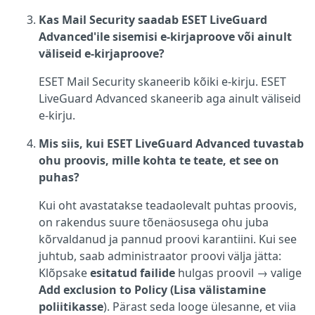
Kas Mail Security saadab ESET LiveGuard
Advanced'ile sisemisi e-kirjaproove või ainult
väliseid e-kirjaproove?
ESET Mail Security skaneerib kõiki e-kirju. ESET
LiveGuard Advanced skaneerib aga ainult väliseid
e-kirju.
Mis siis, kui ESET LiveGuard Advanced tuvastab
ohu proovis, mille kohta te teate, et see on
puhas?
Kui oht avastatakse teadaolevalt puhtas proovis,
on rakendus suure tõenäosusega ohu juba
kõrvaldanud ja pannud proovi karantiini. Kui see
juhtub, saab administraator proovi välja jätta:
Klõpsake
esitatud failide
hulgas proovil → valige
Add exclusion to Policy (Lisa välistamine
poliitikasse
). Pärast seda looge ülesanne, et viia