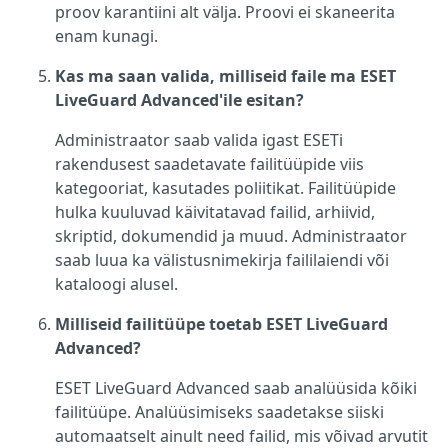
proov karantiini alt välja. Proovi ei skaneerita
enam kunagi.
Kas ma saan valida, milliseid faile ma ESET
LiveGuard Advanced'ile esitan?
Administraator saab valida igast ESETi
rakendusest saadetavate failitüüpide viis
kategooriat, kasutades poliitikat. Failitüüpide
hulka kuuluvad käivitatavad failid, arhiivid,
skriptid, dokumendid ja muud. Administraator
saab luua ka välistusnimekirja faililaiendi või
kataloogi alusel.
Milliseid failitüüpe toetab ESET LiveGuard
Advanced?
ESET LiveGuard Advanced saab analüüsida kõiki
failitüüpe. Analüüsimiseks saadetakse siiski
automaatselt ainult need failid, mis võivad arvutit