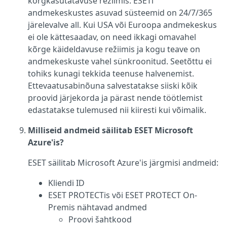
kõrgkasutatavuse režiimis. ESETi
andmekeskustes asuvad süsteemid on 24/7/365
järelevalve all. Kui USA või Euroopa andmekeskus
ei ole kättesaadav, on need ikkagi omavahel
kõrge käideldavuse režiimis ja kogu teave on
andmekeskuste vahel sünkroonitud. Seetõttu ei
tohiks kunagi tekkida teenuse halvenemist.
Ettevaatusabinõuna salvestatakse siiski kõik
proovid järjekorda ja pärast nende töötlemist
edastatakse tulemused nii kiiresti kui võimalik.
Milliseid andmeid säilitab ESET Microsoft
Azure'is?
ESET säilitab Microsoft Azure'is järgmisi andmeid:
Kliendi ID
ESET PROTECTis või ESET PROTECT On-
Premis nähtavad andmed
Proovi šahtkood