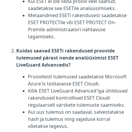
Kui ESET ei ole seda proovi veel saanud,
saadetakse see ESETile analüüsimiseks.
Metaandmed ESETi rakendusest saadetakse
ESET PROTECTile või ESET PROTECT On-
Premile administraatori nähtavuse
tagamiseks.
Kuidas saavad ESETi rakendused proovide
tulemused pärast nende analüüsimist ESET
LiveGuard Advancedis?
Proovitesti tulemused saadetakse Microsoft
Azure'is töötavasse ESET Cloudi.
Kõik ESET LiveGuard Advanced'iga ühilduvad
rakendused kontrollivad ESET Cloudi
regulaarselt värskete tulemuste saamiseks.
Kui uus tulemus on saadaval, salvestatakse
hash ja tulemus ning vajaduse korral
võetakse tegevus.