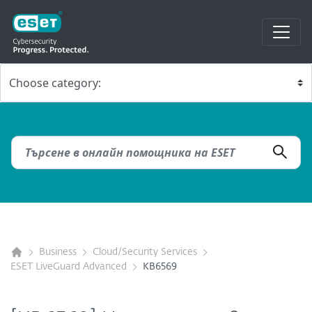
Business
Cloud/Security Services
ESET LiveGuard Advanced
KB6569