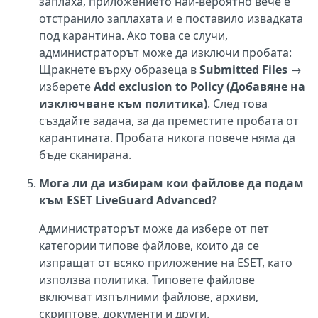
заплаха, приложението най-вероятно вече е
отстранило заплахата и е поставило извадката
под карантина. Ако това се случи,
администраторът може да изключи пробата:
Щракнете върху образеца в
Submitted Files
→
изберете
Add exclusion to Policy (Добавяне на
изключване към политика)
. След това
създайте задача, за да преместите пробата от
карантината. Пробата никога повече няма да
бъде сканирана.
Мога ли да избирам кои файлове да подам
към ESET LiveGuard Advanced?
Администраторът може да избере от пет
категории типове файлове, които да се
изпращат от всяко приложение на ESET, като
използва политика. Типовете файлове
включват изпълними файлове, архиви,
скриптове, документи и други.