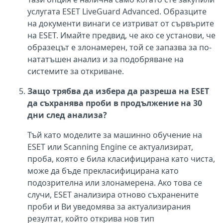
услугата ESET LiveGuard Advanced. Образците
на документи винаги се изтриват от сървърите
на ESET. Имайте предвид, че ако се установи, че
образецът е злонамерен, той се запазва за по-
нататъшен анализ и за подобряване на
системите за откриване.
Защо трябва да избера да разреша на ESET
да съхранява проби в продължение на 30
дни след анализа?
Тъй като моделите за машинно обучение на
ESET или Scanning Engine се актуализират,
проба, която е била класифицирана като чиста,
може да бъде прекласифицирана като
подозрителна или злонамерена. Ако това се
случи, ESET анализира отново съхранените
проби и Ви уведомява за актуализирания
резултат, който открива нов тип