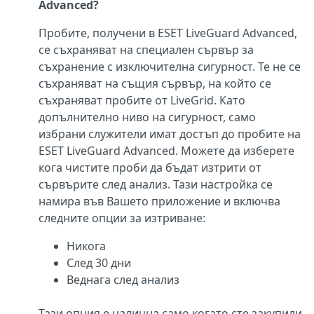
Advanced?
Пробите, получени в ESET LiveGuard Advanced,
се съхраняват на специален сървър за
съхранение с изключителна сигурност. Те не се
съхраняват на същия сървър, на който се
съхраняват пробите от LiveGrid. Като
допълнително ниво на сигурност, само
избрани служители имат достъп до пробите на
ESET LiveGuard Advanced. Можете да изберете
кога чистите проби да бъдат изтрити от
сървърите след анализ. Тази настройка се
намира във Вашето приложение и включва
следните опции за изтриване:
Никога
След 30 дни
Веднага след анализ
Тази опция е налична само когато сте закупили