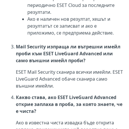
периодично ESET Cloud за последните
резултати.
Ако е наличен нов резултат, хешът и
резултатът се записват и ако е
приложимо, се предприема действие.
Mail Security изпраща ли вътрешни имейл
проби към ESET LiveGuard Advanced или
само външни имейл проби?
ESET Mail Security сканира всички имейли. ESET
LiveGuard Advanced обаче сканира само
външни имейли.
Какво става, ако ESET LiveGuard Advanced
открие заплаха в проба, за която знаете, че
е чиста?
Ако в известна чиста извадка бъде открита