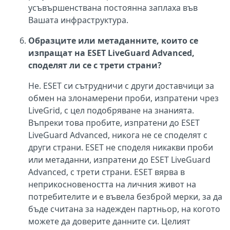
усъвършенствана постоянна заплаха във
Вашата инфраструктура.
Образците или метаданните, които се
изпращат на ESET LiveGuard Advanced,
споделят ли се с трети страни?
Не. ESET си сътрудничи с други доставчици за
обмен на злонамерени проби, изпратени чрез
LiveGrid, с цел подобряване на знанията.
Въпреки това пробите, изпратени до ESET
LiveGuard Advanced, никога не се споделят с
други страни. ESET не споделя никакви проби
или метаданни, изпратени до ESET LiveGuard
Advanced, с трети страни. ESET вярва в
неприкосновеността на личния живот на
потребителите и е въвела безброй мерки, за да
бъде считана за надежден партньор, на когото
можете да доверите данните си. Целият