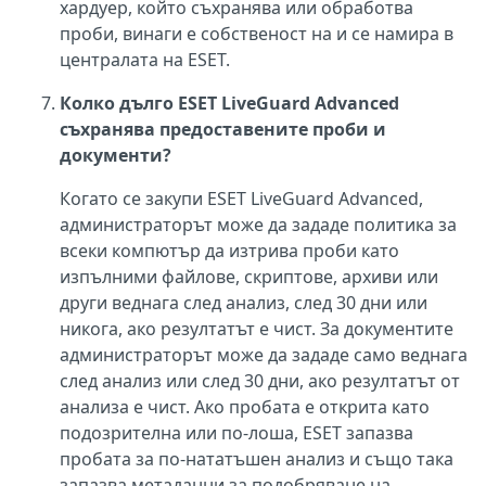
хардуер, който съхранява или обработва
проби, винаги е собственост на и се намира в
централата на ESET.
Колко дълго ESET LiveGuard Advanced
съхранява предоставените проби и
документи?
Когато се закупи ESET LiveGuard Advanced,
администраторът може да зададе политика за
всеки компютър да изтрива проби като
изпълними файлове, скриптове, архиви или
други веднага след анализ, след 30 дни или
никога, ако резултатът е чист. За документите
администраторът може да зададе само веднага
след анализ или след 30 дни, ако резултатът от
анализа е чист. Ако пробата е открита като
подозрителна или по-лоша, ESET запазва
пробата за по-нататъшен анализ и също така
запазва метаданни за подобряване на