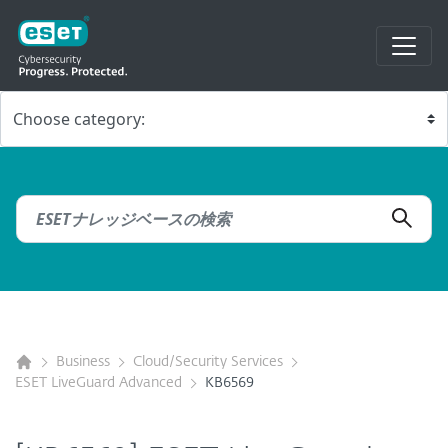
Business
Cloud/Security Services
ESET LiveGuard Advanced
KB6569