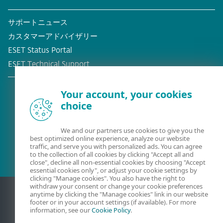
サポートニュース
カスタマーアドバイザリー
ESET Status Portal
ESET Technical Support
Your account, your cookies
choice
既存の顧客？
We and our partners use cookies to give you the
best optimized online experience, analyze our website
traffic, and serve you with personalized ads. You can agree
to the collection of all cookies by clicking "Accept all and
close", decline all non-essential cookies by choosing "Accept
essential cookies only", or adjust your cookie settings by
clicking "Manage cookies". You also have the right to
withdraw your consent or change your cookie preferences
anytime by clicking the "Manage cookies" link in our website
footer or in your account settings (if available). For more
information, see our
Cookie Policy
.