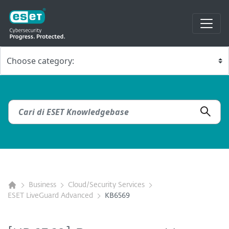
Business
Cloud/Security Services
ESET LiveGuard Advanced
KB6569