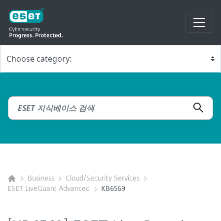
Business
Cloud/Security Services
ESET LiveGuard Advanced
KB6569