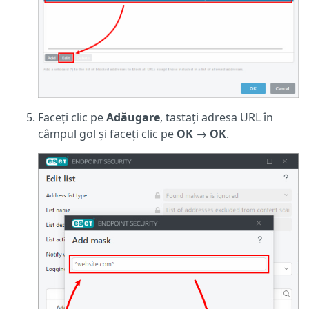
Faceți clic pe
Adăugare
, tastați adresa URL în
câmpul gol și faceți clic pe
OK
→
OK
.