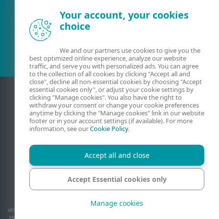
Your account, your cookies
choice
Client existent?
We and our partners use cookies to give you the
best optimized online experience, analyze our website
traffic, and serve you with personalized ads. You can agree
to the collection of all cookies by clicking "Accept all and
close", decline all non-essential cookies by choosing "Accept
essential cookies only", or adjust your cookie settings by
clicking "Manage cookies". You also have the right to
withdraw your consent or change your cookie preferences
anytime by clicking the "Manage cookies" link in our website
footer or in your account settings (if available). For more
information, see our
Cookie Policy
.
Accept all and close
Contact
Confidențialitate
Informații juridice
Raportați vulnerabilități
Harta site-ului
Accept Essential cookies only
Gestionare module cookie
Manage cookies
© 1992 - 2026 ESET, spol. s r.o. - Toate drepturile rezervate. Mărcile comerciale
utilizate aici sunt mărci comerciale sau mărci comerciale înregistrate ale ESET, spol. s
r.o. sau ale ESET North America. Toate celelalte nume și mărci sunt mărci comerciale