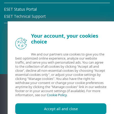
ESET Status Portal
ESET Technical Support
Your account, your cookies
choice
Bestehender Kunde?
We and our partners use cookies to give you the
best optimized online experience, analyze our website
traffic, and serve you with personalized ads. You can agree
to the collection of all cookies by clicking "Accept all and
close", decline all non-essential cookies by choosing "Accept
essential cookies only", or adjust your cookie settings by
clicking "Manage cookies". You also have the right to
withdraw your consent or change your cookie preferences
anytime by clicking the "Manage cookies" link in our website
footer or in your account settings (if available). For more
information, see our
Cookie Policy
.
Accept all and close