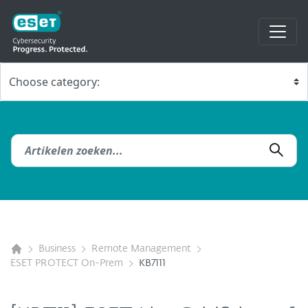
Business
Remote Management
ESET PROTECT On-Prem
KB7111