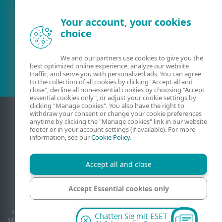
Your account, your cookies
choice
Bestehender Kunde?
We and our partners use cookies to give you the
best optimized online experience, analyze our website
traffic, and serve you with personalized ads. You can agree
to the collection of all cookies by clicking "Accept all and
close", decline all non-essential cookies by choosing "Accept
essential cookies only", or adjust your cookie settings by
clicking "Manage cookies". You also have the right to
withdraw your consent or change your cookie preferences
anytime by clicking the "Manage cookies" link in our website
footer or in your account settings (if available). For more
information, see our
Cookie Policy
.
Accept all and close
Kontakt
AGB
Datenschutzerklärung
Impressum
Accept Essential cookies only
Sicherheitslücke melden
Sitemap
Cookies verwalten
Manage cookies
© 1992-2026 ESET, spol. s r.o. - Alle Rechte vorbehalten. Verwendete Warenzeichen
Chatten Sie mit ESET
sind Warenzeichen oder eingetragene Warenzeichen von ESET, spol. s r.o.. Andere hier