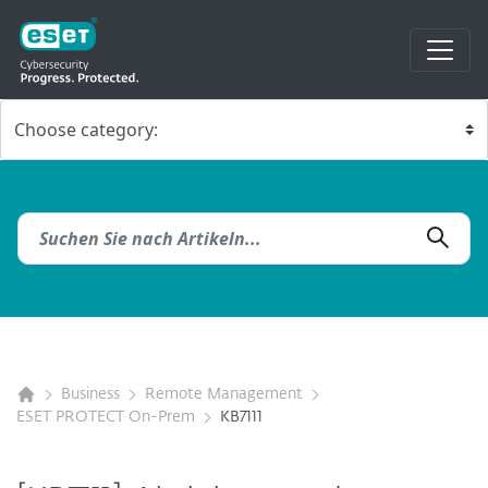
Business
Remote Management
ESET PROTECT On-Prem
KB7111