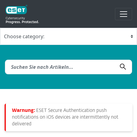
Warnung:
ESET Secure Authentication push
notifications on iOS devices are intermittently not
delivered