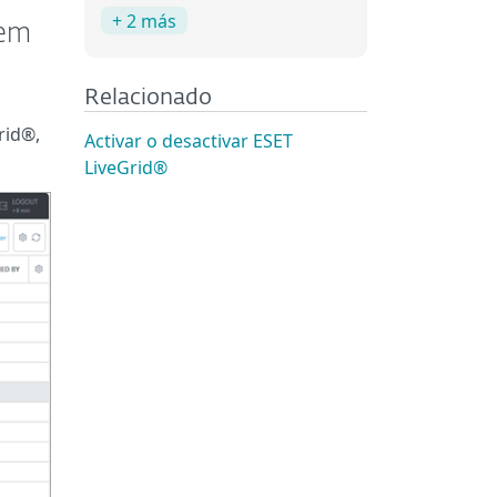
+ 2 más
rem
Relacionado
Grid®,
Activar o desactivar ESET
LiveGrid®