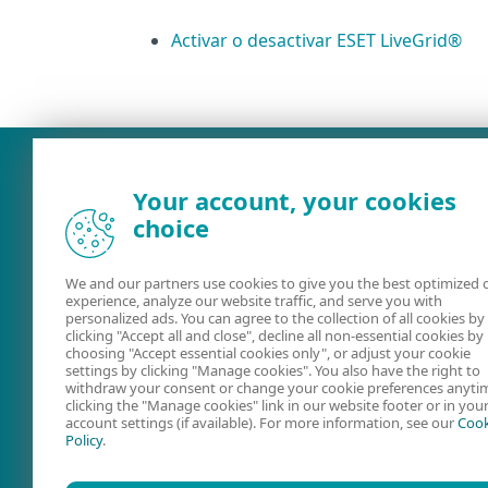
Activar o desactivar ESET LiveGrid®
Your account, your cookies
choice
We and our partners use cookies to give you the best optimized 
experience, analyze our website traffic, and serve you with
personalized ads. You can agree to the collection of all cookies by
clicking "Accept all and close", decline all non-essential cookies by
choosing "Accept essential cookies only", or adjust your cookie
Ayuda online
Foros de ESE
settings by clicking "Manage cookies". You also have the right to
withdraw your consent or change your cookie preferences anyti
clicking the "Manage cookies" link in our website footer or in you
account settings (if available). For more information, see our
Cook
Policy
.