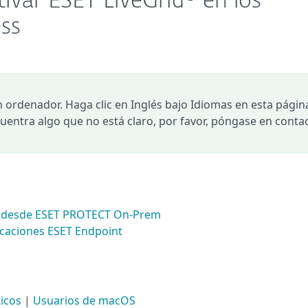
ctivar ESET LiveGrid® en los
ss
n ordenador. Haga clic en Inglés bajo Idiomas en esta págin
ncuentra algo que no está claro, por favor, póngase en conta
ts desde ESET PROTECT On-Prem
licaciones ESET Endpoint
icos
|
Usuarios de macOS