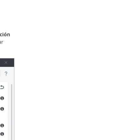
ación
ar