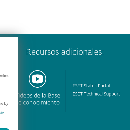
Recursos adicionales:
online
ESET Status Portal
ESET Technical Support
T
Videos de la Base
de conocimiento
me by
r
ie