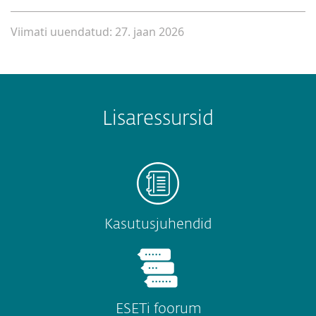
Viimati uuendatud: 27. jaan 2026
Lisaressursid
Kasutusjuhendid
ESETi foorum