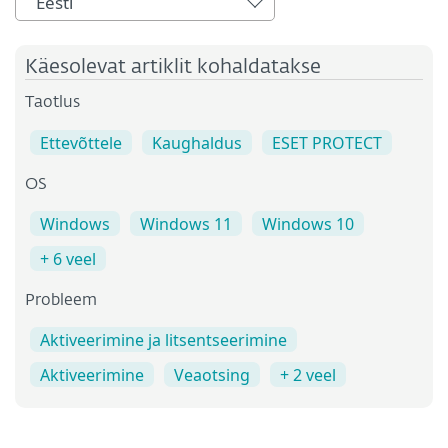
Eesti
Käesolevat artiklit kohaldatakse
Taotlus
Ettevõttele
Kaughaldus
ESET PROTECT
OS
Windows
Windows 11
Windows 10
+ 6 veel
Probleem
Aktiveerimine ja litsentseerimine
Aktiveerimine
Veaotsing
+ 2 veel