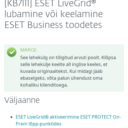
[KB7111] ESET LiveGrid®
lubamine või keelamine
ESET Business toodetes
MÄRGE:
See lehekülg on tõlgitud arvuti poolt. Klõpsa
selle lehekülje keelte all inglise keeles, et
kuvada originaaltekst. Kui midagi jääb
ebaselgeks, võta palun ühendust oma
kohaliku klienditoega.
Väljaanne
ESET LiveGrid® aktiveerimine ESET PROTECT On-
Prem lõpp-punktides