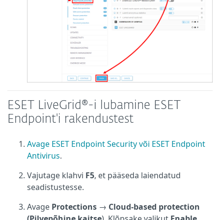
ESET LiveGrid®-i lubamine ESET
Endpoint'i rakendustest
Avage ESET Endpoint Security või ESET Endpoint
Antivirus
.
Vajutage klahvi
F5
, et pääseda laiendatud
seadistustesse.
Avage
Protections
→
Cloud-based protection
(Pilvepõhine kaitse
). Klõpsake valikut
Enable