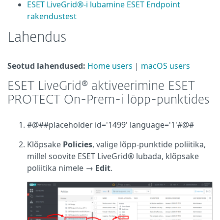
ESET LiveGrid®-i lubamine ESET Endpoint
rakendustest
Lahendus
Seotud lahendused:
Home users
|
macOS users
ESET LiveGrid® aktiveerimine ESET
PROTECT On-Prem-i lõpp-punktides
#@##placeholder id='1499' language='1'#@#
Klõpsake
Policies
, valige lõpp-punktide poliitika,
millel soovite ESET LiveGrid® lubada, klõpsake
poliitika nimele →
Edit
.