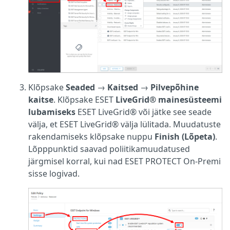
Klõpsake
Seaded
→
Kaitsed
→
Pilvepõhine
kaitse
. Klõpsake ESET
LiveGrid® mainesüsteemi
lubamiseks
ESET LiveGrid® või jätke see seade
välja, et ESET LiveGrid® välja lülitada. Muudatuste
rakendamiseks klõpsake nuppu
Finish (Lõpeta)
.
Lõpppunktid saavad poliitikamuudatused
järgmisel korral, kui nad ESET PROTECT On-Premi
sisse logivad.