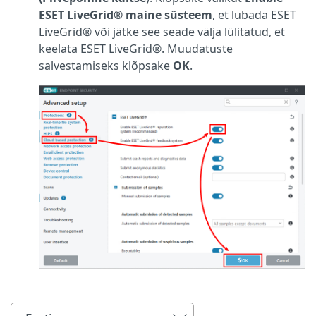
ESET LiveGrid® maine süsteem
, et lubada ESET
LiveGrid® või jätke see seade välja lülitatud, et
keelata ESET LiveGrid®. Muudatuste
salvestamiseks klõpsake
OK
.