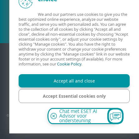
Bestaande klant?
We and our partners use cookies to give you the
best optimized online experience, analyze our website
traffic, and serve you with personalized ads. You can agree
to the collection of all cookies by clicking "Accept all and
close", decline all non-essential cookies by choosing "Accept
essential cookies only", or adjust your cookie settings by
clicking "Manage cookies". You also have the right to
withdraw your consent or change your cookie preferences
anytime by clicking the "Manage cookies" link in our website
footer or in your account settings (if available). For more
information, see our
Cookie Policy
.
Accept all and close
Accept Essential cookies only
Contact
Privacy
Juridische informatie
Kwetsbaarheid melden
Sitemap
Cookies beheren
Manage cookies
Chat met ESET AI
© 1992–2026 - Alle rechten voorbehouden. ESET Nederland is een handelsnaam van
Advisor voor
DoNOD Internet Security B.V., exclusieve distributeur van ESET, opererend vanuit
ondersteuning
Nederland onder de licentie van ESET, spol. s r.o.