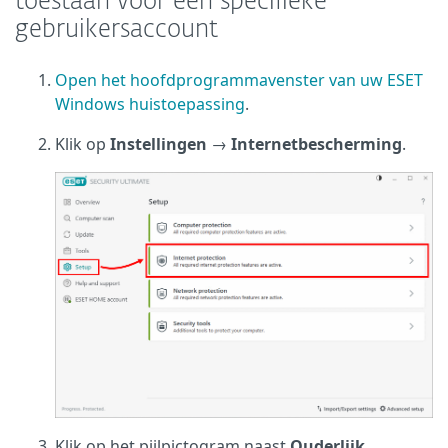
toestaan voor een specifieke
gebruikersaccount
Open het hoofdprogrammavenster van uw ESET
Windows huistoepassing
.
Klik op
Instellingen
→
Internetbescherming
.
Klik op het pijlpictogram naast
Ouderlijk