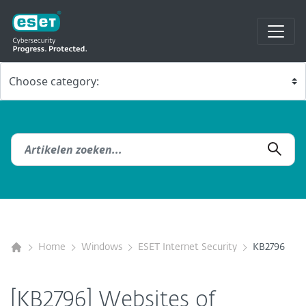
Home
Windows
ESET Internet Security
KB2796
[KB2796] Websites of