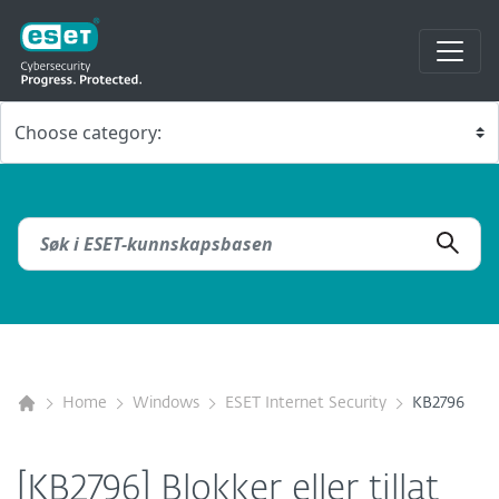
Home
Windows
ESET Internet Security
KB2796
[KB2796] Blokker eller tillat