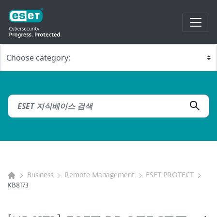
Business
Remote Management
ESET PROTECT
KB8173