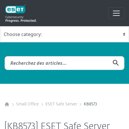
Small Office
ESET Safe Server
KB8573
[KB8573] ESET Safe Server