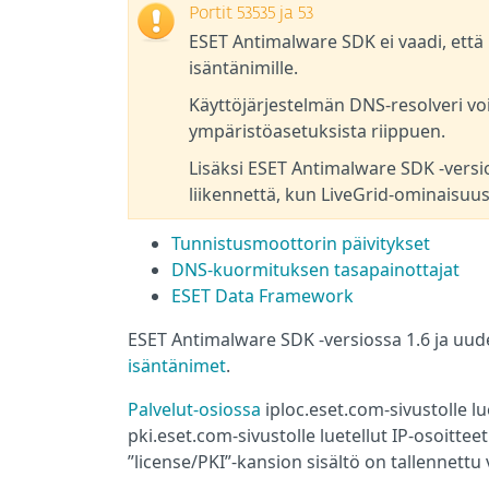
Portit 53535 ja 53
ESET Antimalware SDK ei vaadi, että po
isäntänimille.
Käyttöjärjestelmän DNS-resolveri voi
ympäristöasetuksista riippuen.
Lisäksi ESET Antimalware SDK -versi
liikennettä, kun LiveGrid-ominaisuu
Tunnistusmoottorin päivitykset
DNS-kuormituksen tasapainottajat
ESET Data Framework
ESET Antimalware SDK -versiossa 1.6 ja uu
isäntänimet
.
Palvelut-osiossa
iploc.eset.com-sivustolle lu
pki.eset.com-sivustolle luetellut IP-osoitteet
”license/PKI”-kansion sisältö on tallennettu