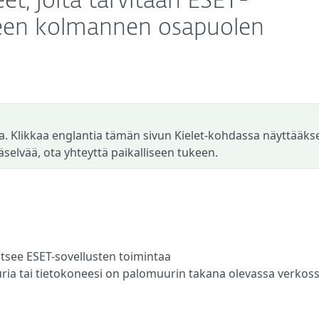
eet, joita tarvitaan ESET-
seen kolmannen osapuolen
a. Klikkaa englantia tämän sivun Kielet-kohdassa näyttääks
äselvää, ota yhteyttä paikalliseen tukeen.
see ESET-sovellusten toimintaa
a tai tietokoneesi on palomuurin takana olevassa verkos