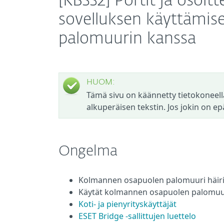
[KB332] Portit ja osoitt
sovelluksen käyttämi
palomuurin kanssa
HUOM:
Tämä sivu on käännetty tietokoneell
alkuperäisen tekstin. Jos jokin on ep
Ongelma
Kolmannen osapuolen palomuuri häirit
Käytät kolmannen osapuolen palomuuri
Koti- ja pienyrityskäyttäjät
ESET Bridge -sallittujen luettelo