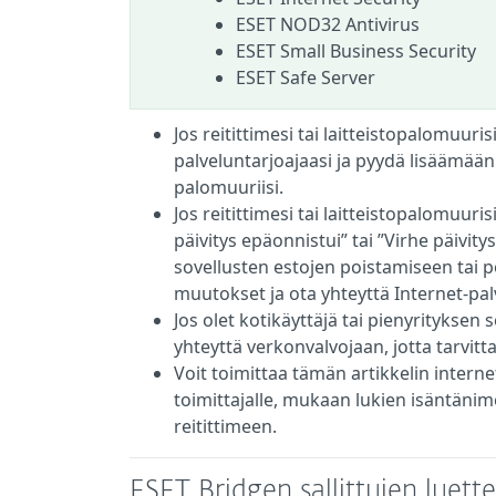
ESET NOD32 Antivirus
ESET Small Business Security
ESET Safe Server
Jos reitittimesi tai laitteistopalomuuri
palveluntarjoajaasi ja pyydä lisäämään 
palomuuriisi.
Jos reitittimesi tai laitteistopalomuuri
päivitys epäonnistui” tai ”Virhe päivit
sovellusten estojen poistamiseen tai 
muutokset ja ota yhteyttä Internet-pal
Jos olet kotikäyttäjä tai pienyrityksen 
yhteyttä verkonvalvojaan, jotta tarvitta
Voit toimittaa tämän artikkelin interne
toimittajalle, mukaan lukien isäntänimen
reitittimeen.
ESET Bridgen sallittujen luette