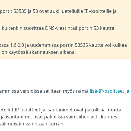
rtit 53535 ja 53 ovat auki luetelluille IP-osoitteille ja
 kuitenkin suorittaa DNS-viestintää portin 53 kautta
ossa 1.6.0.0 ja uudemmissa portin 53535 kautta voi kulkea
s on käytössä skannauksen aikana.
demmissa versioissa sallitaan myös nämä
lisä-IP-osoitteet ja
etellut IP-osoitteet ja isäntänimet ovat pakollisia, mutta
 ja isäntänimet ovat pakollisia vain siihen asti, kunnes
 välimuistiin vähintään kerran.