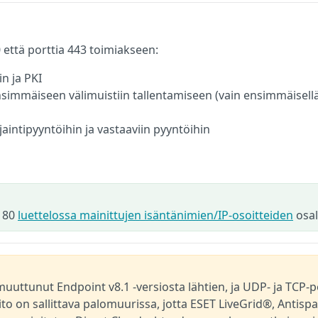
 että porttia 443 toimiakseen:
n ja PKI
ensimmäiseen välimuistiin tallentamiseen (vain ensimmäisell
ijaintipyyntöihin ja vastaaviin pyyntöihin
a 80
luettelossa mainittujen isäntänimien/IP-osoitteiden
osal
uuttunut Endpoint v8.1 -versiosta lähtien, ja UDP- ja TCP-p
o on sallittava palomuurissa, jotta ESET LiveGrid®, Antisp