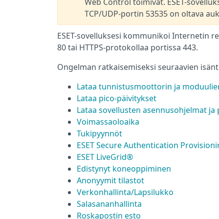
Web Control toimivat. ESET-sovelluk
TCP/UDP-portin 53535 on oltava auk
ESET-sovelluksesi kommunikoi Internetin re
80 tai HTTPS-protokollaa portissa 443.
Ongelman ratkaisemiseksi seuraavien isänt
Lataa tunnistusmoottorin ja moduulien
Lataa pico-päivitykset
Lataa sovellusten asennusohjelmat ja 
Voimassaoloaika
Tukipyynnöt
ESET Secure Authentication Provisioni
ESET LiveGrid®
Edistynyt koneoppiminen
Anonyymit tilastot
Verkonhallinta/Lapsilukko
Salasananhallinta
Roskapostin esto