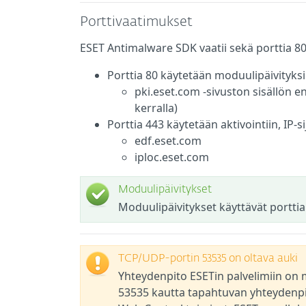
Porttivaatimukset
ESET Antimalware SDK vaatii sekä porttia 80
Porttia 80 käytetään moduulipäivityksii
pki.eset.com -sivuston sisällön 
kerralla)
Porttia 443 käytetään aktivointiin, IP-s
edf.eset.com
iploc.eset.com
Moduulipäivitykset
Moduulipäivitykset käyttävät portti
TCP/UDP-portin 53535 on oltava auki
Yhteydenpito ESETin palvelimiin on m
53535 kautta tapahtuvan yhteydenpit