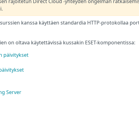
sen rajoitetun Direct Cloud -yhteyden ongelman ratkaisemi
i.
surssien kanssa käyttäen standardia HTTP-protokollaa por
ien on oltava käytettävissä kussakin ESET-komponentissa:
 päivitykset
päivitykset
ng Server