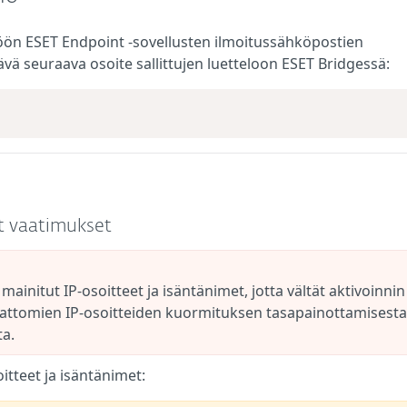
öön ESET Endpoint -sovellusten ilmoitussähköpostien
ävä seuraava osoite sallittujen luetteloon ESET Bridgessä:
at vaatimukset
 mainitut IP-osoitteet ja isäntänimet, jotta vältät aktivoinnin
attomien IP-osoitteiden kuormituksen tasapainottamisesta 
a.
tteet ja isäntänimet: