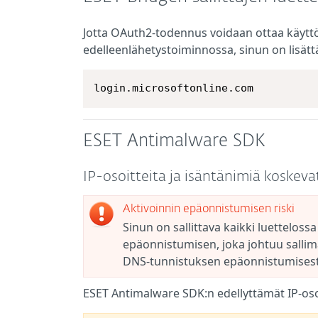
Jotta OAuth2-todennus voidaan ottaa käytt
edelleenlähetystoiminnossa, sinun on lisätt
login.microsoftonline.com
ESET Antimalware SDK
IP-osoitteita ja isäntänimiä koskev
Aktivoinnin epäonnistumisen riski
Sinun on sallittava kaikki luettelossa
epäonnistumisen, joka johtuu sallim
DNS-tunnistuksen epäonnistumisest
ESET Antimalware SDK:n edellyttämät IP-osoi