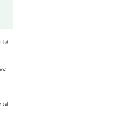
 tai
moa
 tai