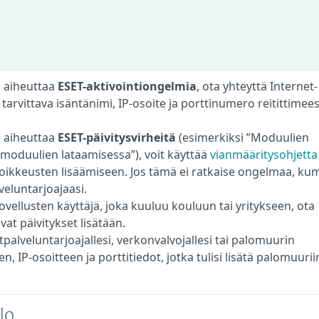
si aiheuttaa
ESET-aktivointiongelmia
, ota yhteyttä Internet-
tarvittava isäntänimi, IP-osoite ja porttinumero reitittimeesi
si aiheuttaa
ESET-päivitysvirheitä
(esimerkiksi ”Moduulien
ysmoduulien lataamisessa”), voit käyttää
vianmääritysohjetta
poikkeusten lisäämiseen. Jos tämä ei ratkaise ongelmaa, ku
veluntarjoajaasi.
sovellusten käyttäjä, joka kuuluu kouluun tai yritykseen, ota
vat päivitykset lisätään.
tpalveluntarjoajallesi, verkonvalvojallesi tai palomuurin
, IP-osoitteen ja porttitiedot, jotka tulisi lisätä palomuuriin
lo