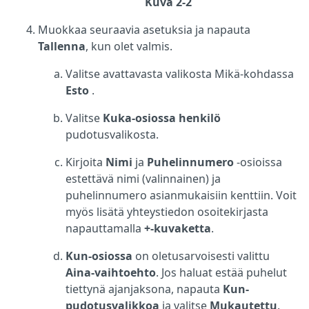
Kuva 2-2
Muokkaa seuraavia asetuksia ja napauta
Tallenna
, kun olet valmis.
Valitse
avattavasta valikosta
Mikä-kohdassa
Esto
.
Valitse
Kuka-osiossa
henkilö
pudotusvalikosta.
Kirjoita
Nimi
ja
Puhelinnumero
-osioissa
estettävä nimi (valinnainen) ja
puhelinnumero asianmukaisiin kenttiin. Voit
myös lisätä yhteystiedon osoitekirjasta
napauttamalla
+-kuvaketta
.
Kun-osiossa
on oletusarvoisesti valittu
Aina-vaihtoehto
. Jos haluat estää puhelut
tiettynä ajanjaksona, napauta
Kun-
pudotusvalikkoa
ja valitse
Mukautettu
.