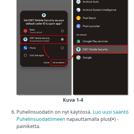
Kuva 1-4
Puhelinsuodatin on nyt käytössä.
Luo uusi sääntö
Puhelinsuodattimeen
napauttamalla plus
(+
) -
painiketta.