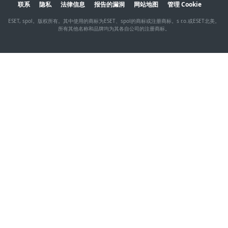
联系
隐私
法律信息
报告的漏洞
网站地图
管理 Cookie
ESET, spol。版权所有。其中使用的商标为ESET、spol的商标或注册商标。s r.o.或ESET北美。
所有其他名称和品牌均为其各自公司的注册商标。