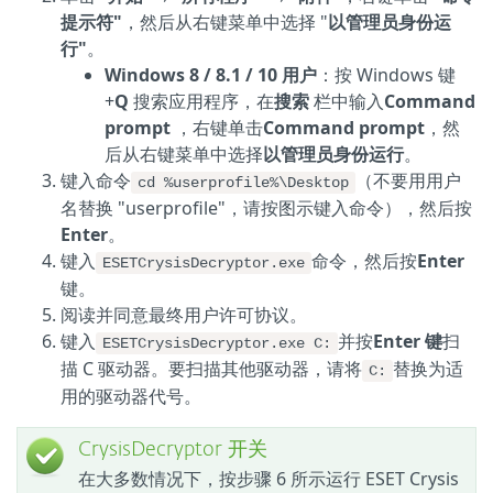
提示符"
，然后从右键菜单中选择 "
以管理员身份运
行"
。
Windows 8 / 8.1 / 10 用户
：按 Windows 键
+
Q
搜索应用程序，在
搜索
栏中输入
Command
prompt
，右键单击
Command prompt
，然
后从右键菜单中选择
以管理员身份运行
。
键入命令
（不要用用户
cd %userprofile%\Desktop
名替换 "userprofile"，请按图示键入命令），然后按
Enter
。
键入
命令，然后按
Enter
ESETCrysisDecryptor.exe
键。
阅读并同意最终用户许可协议。
键入
并按
Enter 键
扫
ESETCrysisDecryptor.exe C:
描 C 驱动器。要扫描其他驱动器，请将
替换为适
C:
用的驱动器代号。
CrysisDecryptor 开关
在大多数情况下，按步骤 6 所示运行 ESET Crysis