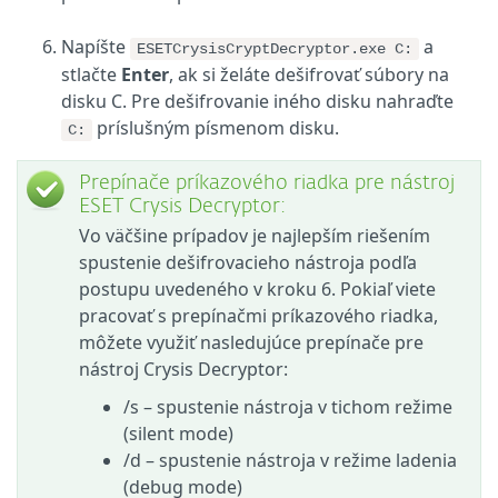
Napíšte
a
ESETCrysisCryptDecryptor.exe C:
stlačte
Enter
, ak si želáte dešifrovať súbory na
disku C. Pre dešifrovanie iného disku nahraďte
príslušným písmenom disku.
C:
Prepínače príkazového riadka pre nástroj
ESET Crysis Decryptor:
Vo väčšine prípadov je najlepším riešením
spustenie dešifrovacieho nástroja podľa
postupu uvedeného v kroku 6. Pokiaľ viete
pracovať s prepínačmi príkazového riadka,
môžete využiť nasledujúce prepínače pre
nástroj Crysis Decryptor:
/s
–
spustenie nástroja v tichom režime
(silent mode)
/d
–
spustenie nástroja v režime ladenia
(debug mode)