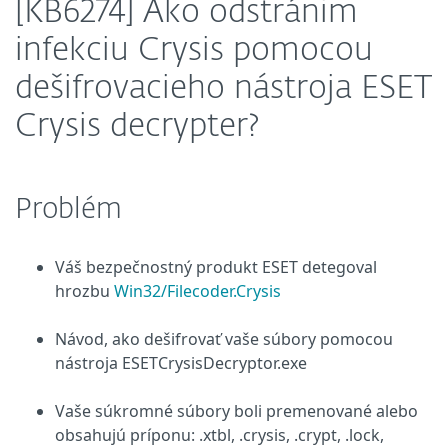
[KB6274] Ako odstránim
infekciu Crysis pomocou
dešifrovacieho nástroja ESET
Crysis decrypter?
Problém
Váš bezpečnostný produkt ESET detegoval
hrozbu
Win32/Filecoder.Crysis
Návod, ako dešifrovať vaše súbory pomocou
nástroja ESETCrysisDecryptor.exe
Vaše súkromné súbory boli premenované alebo
obsahujú príponu: .xtbl, .crysis, .crypt, .lock,