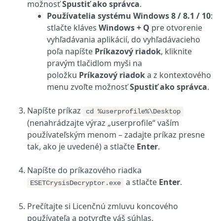
možnosť
Spustiť ako správca
.
Používatelia systému Windows 8 / 8.1 / 10
:
stlačte kláves
Windows + Q
pre otvorenie
vyhľadávania aplikácií, do vyhľadávacieho
poľa napíšte
Príkazový riadok
, kliknite
pravým tlačidlom myši na
položku
Príkazový riadok
a z kontextového
menu zvoľte možnosť
Spustiť ako správca
.
Napíšte príkaz
cd %userprofile%\Desktop
(nenahrádzajte výraz
„
userprofile
“
vaším
používateľským menom – zadajte príkaz presne
tak, ako je uvedené) a stlačte
Enter
.
Napíšte do príkazového riadka
a stlačte
Enter
.
ESETCrysisDecryptor.exe
Prečítajte si Licenčnú zmluvu koncového
používateľa a potvrďte váš súhlas.