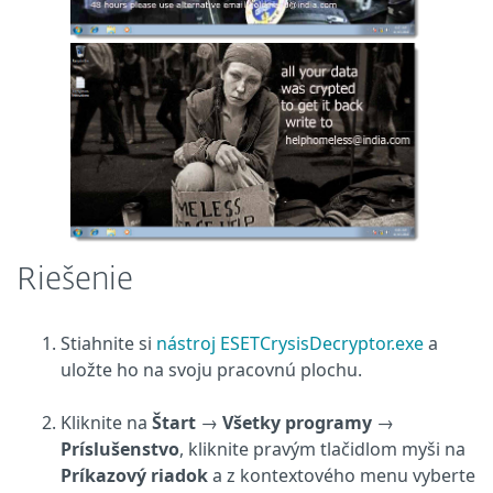
Riešenie
Stiahnite si
nástroj ESETCrysisDecryptor.exe
a
uložte ho na svoju pracovnú plochu.
Kliknite na
Štart
→
Všetky programy
→
Príslušenstvo
, kliknite pravým tlačidlom myši na
Príkazový riadok
a z kontextového menu vyberte