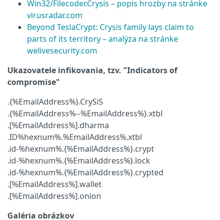
Win32/Filecoder.Crysis – popis hrozby na stránke
virusradar.com
Beyond TeslaCrypt: Crysis family lays claim to
parts of its territory – analýza na stránke
welivesecurity.com
Ukazovatele infikovania, tzv. "Indicators of
compromise"
.{%EmailAddress%}.CrySiS
.{%EmailAddress%--%EmailAddress%}.xtbl
.[%EmailAddress%].dharma
.ID%hexnum%.%EmailAddress%.xtbl
.id-%hexnum%.{%EmailAddress%}.crypt
.id-%hexnum%.{%EmailAddress%}.lock
.id-%hexnum%.{%EmailAddress%}.crypted
.[%EmailAddress%].wallet
.[%EmailAddress%].onion
Galéria obrázkov