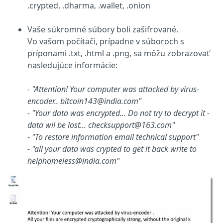
.crypted, .dharma, .wallet, .onion
Vaše súkromné súbory boli zašifrované.
Vo vašom počítači, prípadne v súboroch s
príponami .txt, .html a .png, sa môžu zobrazovať
nasledujúce informácie:
- "Attention! Your computer was attacked by virus-
encoder.. bitcoin143@india.com"
- "Your data was encrypted... Do not try to decrypt it -
data wil be lost... checksupport@163.com"
- "To restore information email technical support"
- "all your data was crypted to get it back write to
helphomeless@india.com"