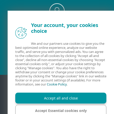
Your account, your cookies
Existujúci zákazník?
choice
We and our partners use cookies to give you the
best optimized online experience, analyze our website
Kontaktujte nás
traffic, and serve you with personalized ads. You can agree
to the collection of all cookies by clicking "Accept all and
02/322 44 444
(pracovné dni 8:00 - 18:30)
close", decline all non-essential cookies by choosing "Accept
essential cookies only", or adjust your cookie settings by
clicking "Manage cookies". You also have the right to
withdraw your consent or change your cookie preferences
anytime by clicking the "Manage cookies" link in our website
footer or in your account settings (if available). For more
information, see our
Cookie Policy
.
Accept all and close
Accept Essential cookies only