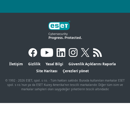
İletişim
Gizlilik
Yasal Bilgi
Güvenlik Açıklarını Raporla
Site Haritası
Çerezleri yönet
© 1992 - 2026 ESET, spol. s r.o. - Tüm hakları saklıdır. Burada kullanılan markalar ESET
spol. s r.o.'nun ya da ESET Kuzey Amerika'nın tescilli markalarıdır. Diğer tüm isim ve
markalar sahipleri olan saygıdeğer şirketlerin tescili altındadır.