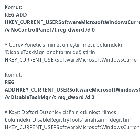
Komut:
REG ADD
HKEY_CURRENT_USERSoftwareMicrosoftWindowsCurren
/v NoControlPanel /t reg_dword /d 0
* Görev Yöneticisi'nin etkinleştirilmesi: bölümdeki
'DisableTaskMgr' anahtarını değiştirin
HKEY_CURRENT_USERSoftwareMicrosoftWindowsCurrentV
Komut:
REG
ADD
HKEY_CURRENT_USERSoftwareMicrosoftWindowsCu
/v DisableTaskMgr /t reg_dword /d 0
* Kayıt Defteri Düzenleyicisi'nin etkinleştirilmesi:
bölümdeki 'DisableRegistryTools' anahtarını değiştirin
HKEY_CURRENT_USERSoftwareMicrosoftWindowsCurrentV