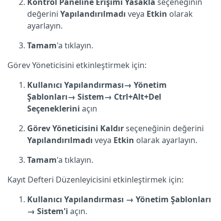
Kontrol Paneline Erişimi Yasakla
seçeneğinin
değerini
Yapılandırılmadı
veya
Etkin
olarak
ayarlayın.
Tamam
'a tıklayın.
Görev Yöneticisini etkinleştirmek için:
Kullanıcı
Yapılandırması→
Yönetim
Şablonları→
Sistem→
Ctrl+Alt+Del
Seçeneklerini
açın
Görev Yöneticisini Kaldır
seçeneğinin değerini
Yapılandırılmadı
veya
Etkin
olarak ayarlayın.
Tamam
'a tıklayın.
Kayıt Defteri Düzenleyicisini etkinleştirmek için:
Kullanıcı Yapılandırması
→
Yönetim Şablonları
→
Sistem'i
açın.