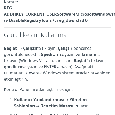
Komut:
REG
ADD
HKEY_CURRENT_USERSoftwareMicrosoftWindowsCu
/v DisableRegistryTools /t reg_dword /d 0
Grup İlkesini Kullanma
Başlat → Çalıştır
'a tıklayın.
Çalıştır
penceresi
görüntülenecektir.
Gpedit.msc
yazın ve
Tamam
'a
tıklayın (Windows Vista kullanıcıları:
Başlat
'a tıklayın,
gpedit.msc
yazın ve ENTER'a basın). Aşağıdaki
talimatları izleyerek Windows sistem araçlarını yeniden
etkinleştirin.
Kontrol Panelini etkinleştirmek için:
Kullanıcı
Yapılandırması→
Yönetim
Şablonları→
Denetim Masası
'nı
açın