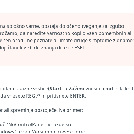
a splošno varne, obstaja določeno tveganje za izgubo
ročamo, da naredite varnostno kopijo vseh pomembnih ali
Če teh orodij ne poznate ali imate druge simptome zloname
ji članek v zbirki znanja družbe ESET:
jo okno ukazne vrstice
(Start → Zaženi
vnesite
cmd
in klikni
da vnesete REG /? in pritisnete ENTER.
 ali spreminja obstoječe. Na primer:
juč "NoControlPanel" v razdelku
owsCurrentVersionpoliciesExplorer