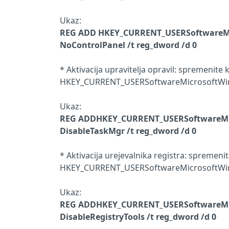
Ukaz:
REG ADD HKEY_CURRENT_USERSoftwareMic
NoControlPanel /t reg_dword /d 0
* Aktivacija upravitelja opravil: spremenite
HKEY_CURRENT_USERSoftwareMicrosoftWin
Ukaz:
REG ADD
HKEY_CURRENT_USERSoftwareMic
DisableTaskMgr /t reg_dword /d 0
* Aktivacija urejevalnika registra: spremeni
HKEY_CURRENT_USERSoftwareMicrosoftWin
Ukaz:
REG ADD
HKEY_CURRENT_USERSoftwareMic
DisableRegistryTools /t reg_dword /d 0