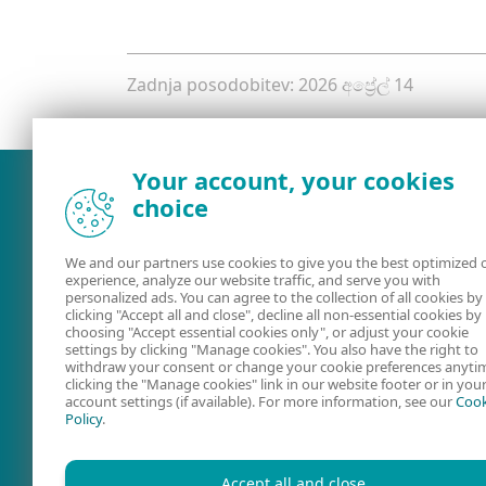
Zadnja posodobitev: 2026 අප්‍රේල් 14
Your account, your cookies
choice
We and our partners use cookies to give you the best optimized 
experience, analyze our website traffic, and serve you with
personalized ads. You can agree to the collection of all cookies by
clicking "Accept all and close", decline all non-essential cookies by
choosing "Accept essential cookies only", or adjust your cookie
settings by clicking "Manage cookies". You also have the right to
withdraw your consent or change your cookie preferences anyti
Uporabniški
Forum družb
clicking the "Manage cookies" link in our website footer or in you
account settings (if available). For more information, see our
Cook
priročniki
ESET
Policy
.
Accept all and close