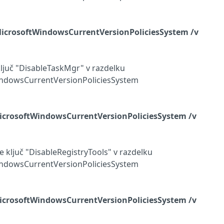
rosoftWindowsCurrentVersionPoliciesSystem /v
 ključ "DisableTaskMgr" v razdelku
dowsCurrentVersionPoliciesSystem
rosoftWindowsCurrentVersionPoliciesSystem
/v
te ključ "DisableRegistryTools" v razdelku
dowsCurrentVersionPoliciesSystem
rosoftWindowsCurrentVersionPoliciesSystem
/v