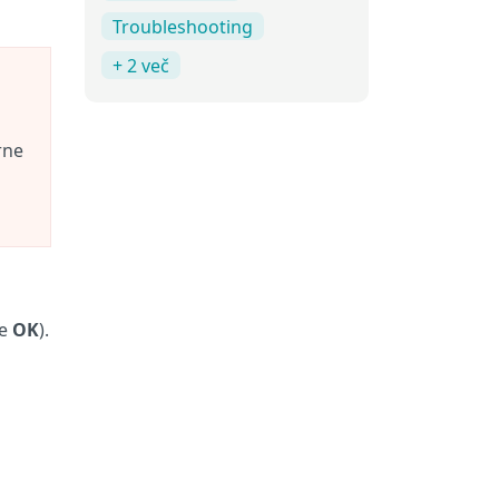
Troubleshooting
+ 2 več
rne
te
OK
).