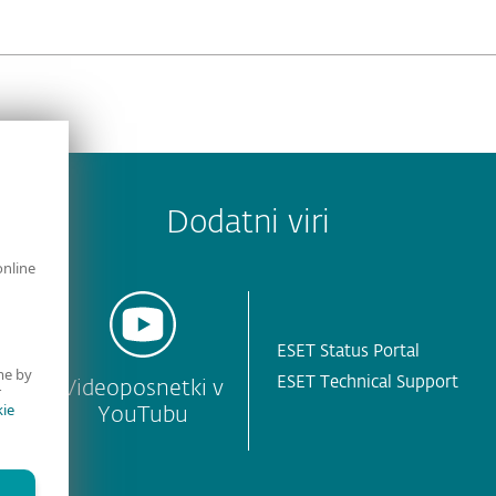
Dodatni viri
online
ESET Status Portal
me by
ESET Technical Support
e
Videoposnetki v
r
ie
YouTubu