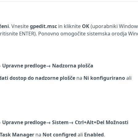
ženi
. Vnesite
gpedit.msc
in kliknite
OK
(uporabniki Window
pritisnite ENTER). Ponovno omogočite sistemska orodja Wi
→
Upravne
predloge→
Nadzorna plošča
ati dostop do nadzorne plošče
na
Ni konfigurirano
ali
→
Upravne
predloge→
Sistem→
Ctrl+Alt+Del Možnosti
Task Manager
na
Not configred
ali
Enabled
.