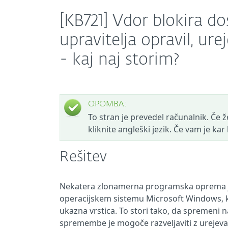
[KB721] Vdor blokira d
upravitelja opravil, ure
- kaj naj storim?
OPOMBA:
To stran je prevedel računalnik. Če žel
kliknite angleški jezik. Če vam je ka
Rešitev
Nekatera zlonamerna programska oprema je 
operacijskem sistemu Microsoft Windows, kot
ukazna vrstica. To stori tako, da spremeni n
spremembe je mogoče razveljaviti z urejeva