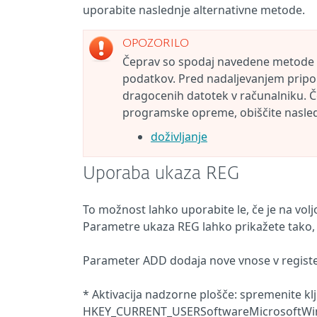
uporabite naslednje alternativne metode.
OPOZORILO
Čeprav so spodaj navedene metode n
podatkov. Pred nadaljevanjem pripo
dragocenih datotek v računalniku. 
programske opreme, obiščite nasledn
doživljanje
Uporaba ukaza REG
To možnost lahko uporabite le, če je na vol
Parametre ukaza REG lahko prikažete tako, 
Parameter ADD dodaja nove vnose v register
* Aktivacija nadzorne plošče: spremenite kl
HKEY_CURRENT_USERSoftwareMicrosoftWind