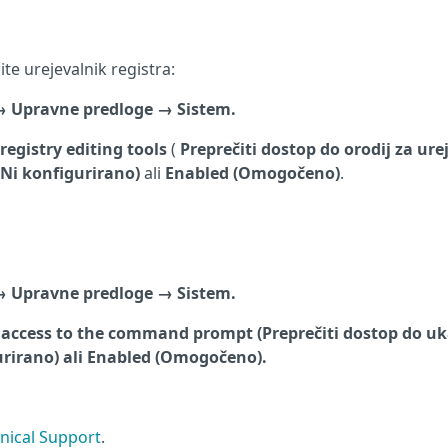
e urejevalnik registra:
→
Upravne predloge
→
Sistem.
 registry editing tools
(
Preprečiti dostop do
orodij za ure
(Ni konfigurirano)
ali
Enabled (Omogočeno)
.
→
Upravne predloge
→
Sistem.
 access to the command prompt (Preprečiti dostop do u
urirano)
ali
Enabled (Omogočeno)
.
nical Support
.