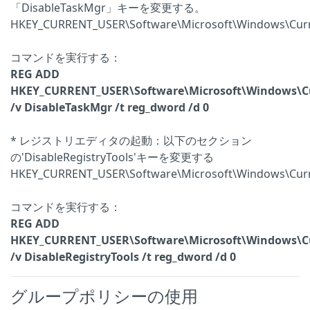
「DisableTaskMgr」キーを変更する。
HKEY_CURRENT_USER\Software\Microsoft\Windows\Curre
コマンドを実行する：
REG ADD
HKEY_CURRENT_USER\Software\Microsoft\Windows\Cur
/v DisableTaskMgr /t reg_dword /d 0
* レジストリエディタの起動：以下のセクション
の'DisableRegistryTools'キーを変更する
HKEY_CURRENT_USER\Software\Microsoft\Windows\Curre
コマンドを実行する：
REG ADD
HKEY_CURRENT_USER\Software\Microsoft\Windows\Cur
/v DisableRegistryTools /t reg_dword /d 0
グループポリシーの使用