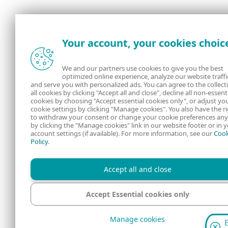
Your account, your cookies choic
We and our partners use cookies to give you the best
optimized online experience, analyze our website traffi
and serve you with personalized ads. You can agree to the collect
all cookies by clicking "Accept all and close", decline all non-essent
cookies by choosing "Accept essential cookies only", or adjust yo
cookie settings by clicking "Manage cookies". You also have the r
to withdraw your consent or change your cookie preferences an
by clicking the "Manage cookies" link in our website footer or in 
account settings (if available). For more information, see our
Cook
Policy
.
Accept all and close
Accept Essential cookies only
Manage cookies