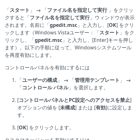
「
スタート
」
→
「
ファイル名を指定して実行
」をクリッ
クすると「
ファイル名を指定して実行
」ウィンドウが表示
されます。名前に「
gpedit.msc
」と入力し、[
OK
] をクリ
ックします（Windows Vistaユーザー：「
スタート
」をク
リックし、「
gpedit.msc
」と入力し、[Enter]キーを押し
ます）。以下の手順に従って、Windowsシステムツール
を再度有効にします。
コントロールパネルを有効にするには
「
ユーザーの構成
」
→
「
管理用テンプレート
」
→
「
コントロール パネル
」を選択します。
[
コントロールパネルとPC設定へのアクセスを禁止
]
オプションの値を [
未構成
] または [
有効
]に設定しま
す。
[
OK
] をクリックします。