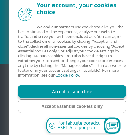
Your account, your cookies
Existujúci zákazník?
choice
We and our partners use cookies to give you the
best optimized online experience, analyze our website
Kontaktujte nás
traffic, and serve you with personalized ads. You can agree
to the collection of all cookies by clicking "Accept all and
02/322 44 444
(pracovné dni 8:00 - 18:30)
close", decline all non-essential cookies by choosing "Accept
essential cookies only", or adjust your cookie settings by
clicking "Manage cookies". You also have the right to
withdraw your consent or change your cookie preferences
anytime by clicking the "Manage cookies" link in our website
footer or in your account settings (if available). For more
information, see our
Cookie Policy
.
Accept all and close
Accept Essential cookies only
Kontakt
Ochrana súkromia
Právne informácie
Manage cookies
Kontaktujte poradcu
Mapa stránky
Spravovať súbory cookie
ESET AI o podporu
© 1992 – 2026 ESET, spol. s r.o. Všetky práva vyhradené.