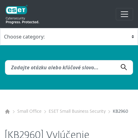
Small Office
ESET Small Business Security
KB2960
[KB2960] Vylúčenie