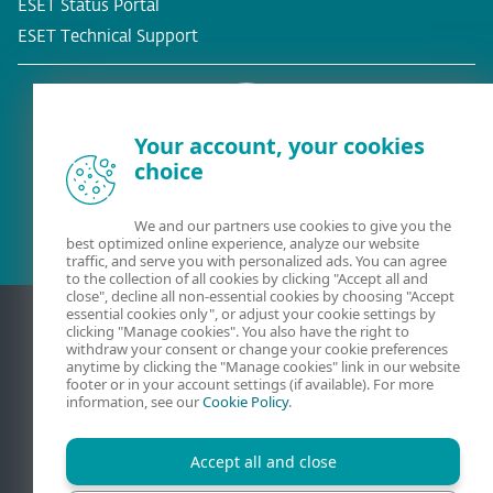
ESET Status Portal
ESET Technical Support
Your account, your cookies
choice
Eksisterende kunde?
We and our partners use cookies to give you the
best optimized online experience, analyze our website
traffic, and serve you with personalized ads. You can agree
to the collection of all cookies by clicking "Accept all and
close", decline all non-essential cookies by choosing "Accept
essential cookies only", or adjust your cookie settings by
clicking "Manage cookies". You also have the right to
withdraw your consent or change your cookie preferences
anytime by clicking the "Manage cookies" link in our website
footer or in your account settings (if available). For more
information, see our
Cookie Policy
.
Accept all and close
Kontakt
Beskyttelse af personlige oplysninger