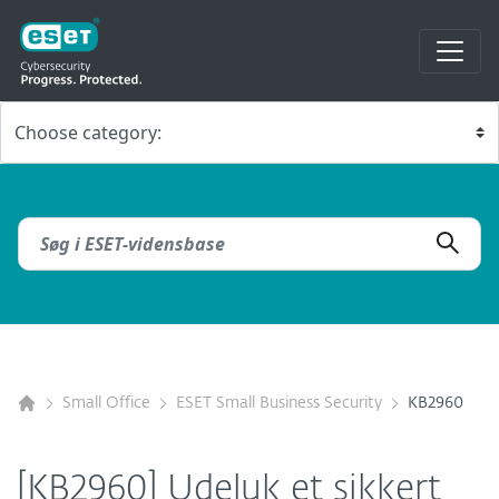
Small Office
ESET Small Business Security
KB2960
[KB2960] Udeluk et sikkert