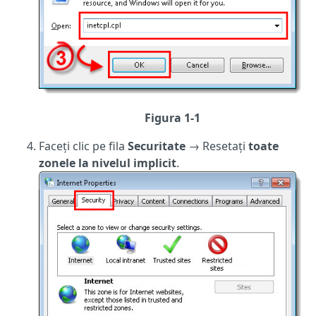
Figura 1-1
Faceți clic pe fila
Securitate
→ Resetați
toate
zonele la nivelul implicit
.