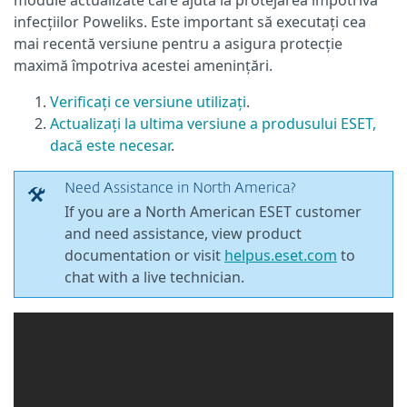
module actualizate care ajută la protejarea împotriva
infecțiilor Poweliks. Este important să executați cea
mai recentă versiune pentru a asigura protecție
maximă împotriva acestei amenințări.
Verificați ce versiune utilizați
.
Actualizați la ultima versiune a produsului ESET,
dacă este necesar
.
Need Assistance in North America?
If you are a North American ESET customer
and need assistance, view product
documentation or visit
helpus.eset.com
to
chat with a live technician.