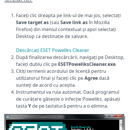
Faceți clic dreapta pe link-ul de mai jos, selectați
Save target as
(sau
Save link as
în Mozilla
Firefox) din meniul contextual și apoi selectați
Desktop ca destinație de salvare.
Descărcați ESET Poweliks Cleaner
După finalizarea descărcării, navigați pe Desktop,
faceți dublu clic pe
ESETPoweliksCleaner.exe
.
Citiți termenii acordului de licență pentru
utilizatorul final și faceți clic pe
Agree
dacă
sunteți de acord cu aceștia.
Instrumentul va rula automat. Dacă programul
de curățare găsește o infecție Poweliks, apăsați
tasta
Y
de pe tastatură pentru a o elimina.