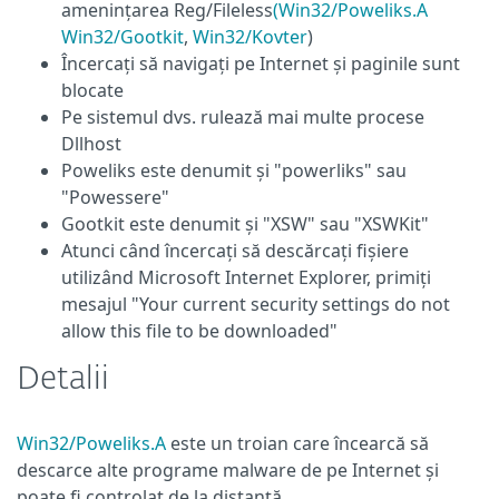
amenințarea Reg/Fileless
(Win32/Poweliks.A
Win32/Gootkit
,
Win32/Kovter
)
Încercați să navigați pe Internet și paginile sunt
blocate
Pe sistemul dvs. rulează mai multe procese
Dllhost
Poweliks este denumit și "powerliks" sau
"Powessere"
Gootkit este denumit și "XSW" sau "XSWKit"
Atunci când încercați să descărcați fișiere
utilizând Microsoft Internet Explorer, primiți
mesajul "Your current security settings do not
allow this file to be downloaded"
Detalii
Win32/Poweliks.A
este un troian care încearcă să
descarce alte programe malware de pe Internet și
poate fi controlat de la distanță.