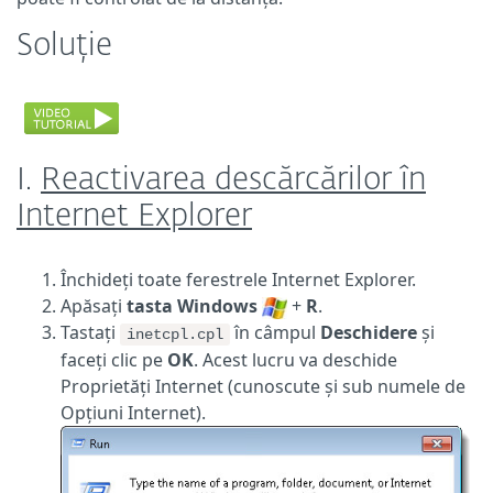
Soluție
I.
Reactivarea descărcărilor în
Internet Explorer
Închideți toate ferestrele Internet Explorer.
Apăsați
tasta Windows
+
R
.
Tastați
în câmpul
Deschidere
și
inetcpl.cpl
faceți clic pe
OK
. Acest lucru va deschide
Proprietăți Internet (cunoscute și sub numele de
Opțiuni Internet).