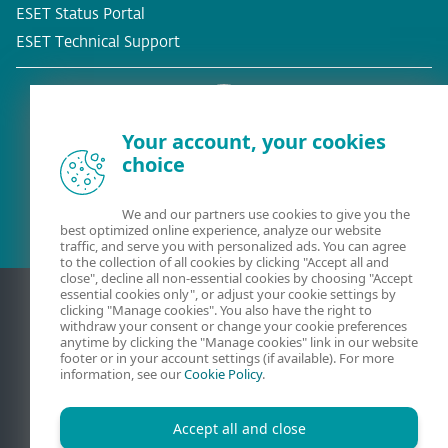
ESET Status Portal
ESET Technical Support
Your account, your cookies
choice
Client existent?
We and our partners use cookies to give you the
best optimized online experience, analyze our website
traffic, and serve you with personalized ads. You can agree
to the collection of all cookies by clicking "Accept all and
close", decline all non-essential cookies by choosing "Accept
essential cookies only", or adjust your cookie settings by
clicking "Manage cookies". You also have the right to
withdraw your consent or change your cookie preferences
anytime by clicking the "Manage cookies" link in our website
footer or in your account settings (if available). For more
information, see our
Cookie Policy
.
Accept all and close
Contact
Confidențialitate
Informații juridice