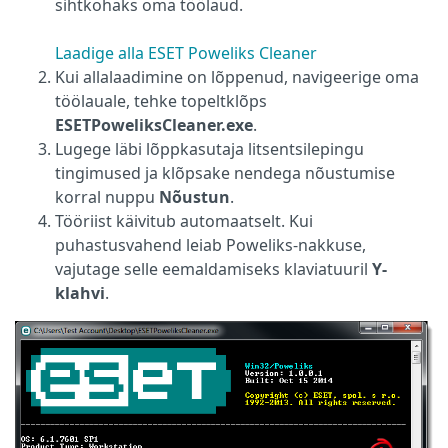
sihtkohaks oma töölaud.
Laadige alla ESET Poweliks Cleaner
Kui allalaadimine on lõppenud, navigeerige oma
töölauale, tehke topeltklõps
ESETPoweliksCleaner.exe
.
Lugege läbi lõppkasutaja litsentsilepingu
tingimused ja klõpsake nendega nõustumise
korral nuppu
Nõustun
.
Tööriist käivitub automaatselt. Kui
puhastusvahend leiab Poweliks-nakkuse,
vajutage selle eemaldamiseks klaviatuuril
Y-
klahvi
.