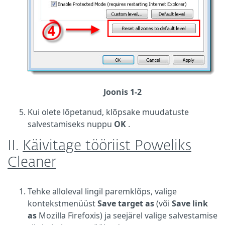
Joonis 1-2
Kui olete lõpetanud, klõpsake muudatuste
salvestamiseks nuppu
OK
.
II.
Käivitage tööriist Poweliks
Cleaner
Tehke alloleval lingil paremklõps, valige
kontekstmenüüst
Save target as
(või
Save link
as
Mozilla Firefoxis) ja seejärel valige salvestamise