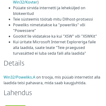
Win32/Kovter
)
Püüate sirvida internetti ja leheküljed on
blokeeritud
Teie süsteemis töötab mitu Dllhost-protsessi
Poweliks nimetatakse ka "powerliks" või
"Powessere"
Gootkit'ile viidatakse ka kui "XSW" või "XSWKit"
Kui üritate Microsoft Internet Exploreriga faile
alla laadida, saate teate "Teie praegused
turvasätted ei luba seda faili alla laadida"
Details
Win32/Poweliks.A
on trooja, mis püüab internetist alla
laadida teisi pahavara, mida saab kaugjuhtida.
Lahendus