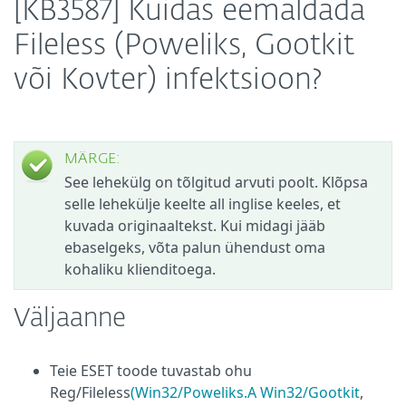
[KB3587] Kuidas eemaldada
Fileless (Poweliks, Gootkit
või Kovter) infektsioon?
MÄRGE:
See lehekülg on tõlgitud arvuti poolt. Klõpsa
selle lehekülje keelte all inglise keeles, et
kuvada originaaltekst. Kui midagi jääb
ebaselgeks, võta palun ühendust oma
kohaliku klienditoega.
Väljaanne
Teie ESET toode tuvastab ohu
Reg/Fileless
(Win32/Poweliks.A
Win32/Gootkit
,