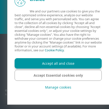
Olemasolev klient?
We and our partners use cookies to give you the
best optimized online experience, analyze our website
traffic, and serve you with personalized ads. You can agree
to the collection of all cookies by clicking "Accept all and
close", decline all non-essential cookies by choosing "Accept
essential cookies only", or adjust your cookie settings by
clicking "Manage cookies". You also have the right to
withdraw your consent or change your cookie preferences
anytime by clicking the "Manage cookies" link in our website
footer or in your account settings (if available). For more
information, see our
Cookie Policy
.
Accept all and close
Accept Essential cookies only
Kontaktandmed
Privaatsus
Juriidiline teave
Teata haavatavustest
Saidikaart
Halda küpsiseid
Manage cookies
© 1992 - 2026 ESET, spol. s r.o. – Kõik õigused kaitstud. Lehel on kastatud ESET, spol.
s.r.o. või ESET North America kaubamärke või registreeritud kaubamärke. Kõik muud
nimed ja brändid on vastavate ettevõtete registreeritud kaubamärgid.