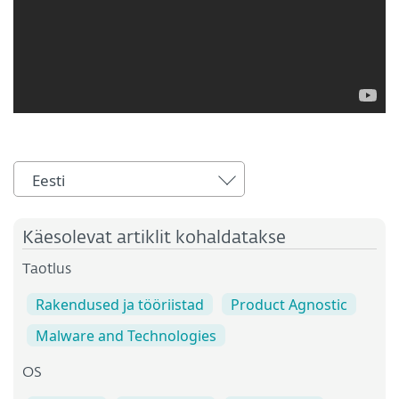
Eesti
Käesolevat artiklit kohaldatakse
Taotlus
Rakendused ja tööriistad
Product Agnostic
Malware and Technologies
OS