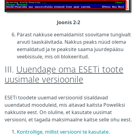
Joonis 2-2
Pärast nakkuse eemaldamist soovitame tungivalt
arvuti taaskäivitada. Nakkus peaks nüüd olema
eemaldatud ja te peaksite saama juurdepääsu
veebisisule, mis oli blokeeritud.
III.
Uuendage oma ESETi toote
uusimale versioonile
ESETi toodete uuemad versioonid sisaldavad
uuendatud mooduleid, mis aitavad kaitsta Poweliksi
nakkuste eest. On oluline, et kasutate uusimat
versiooni, et tagada maksimaalne kaitse selle ohu eest.
Kontrollige, millist versiooni te kasutate
.