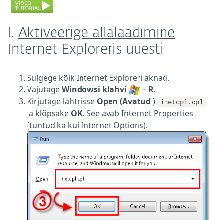
I.
Aktiveerige allalaadimine
Internet Exploreris uuesti
Sulgege kõik Internet Exploreri aknad.
Vajutage
Windowsi klahvi
+
R
.
Kirjutage lahtrisse
Open (Avatud
)
inetcpl.cpl
ja klõpsake
OK
. See avab Internet Properties
(tuntud ka kui Internet Options).