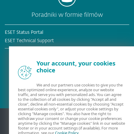
Poradniki w formie filmów
ESET Status Portal
ESET Technical Support
Your account, your cookies
choice
Obecny klient?
We and our partners use cookies to give you the
best optimized online experience, analyze our website
traffic, and serve you with personalized ads. You can agree
to the collection of all cookies by clicking "Accept all and
close", decline all non-essential cookies by choosing "Accept
essential cookies only", or adjust your cookie settings by
clicking "Manage cookies". You also have the right to
withdraw your consent or change your cookie preferences
anytime by clicking the "Manage cookies" link in our website
footer or in your account settings (if available). For more
information, see our
Cookie Policy
.