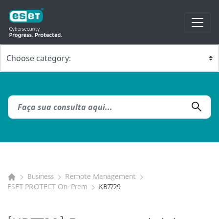
Business
Remote Management
ESET PROTECT On-Prem
KB7729