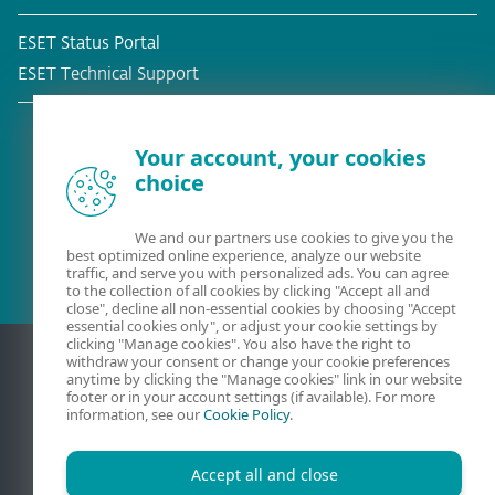
ESET Status Portal
ESET Technical Support
Your account, your cookies
choice
Obecny klient?
We and our partners use cookies to give you the
best optimized online experience, analyze our website
traffic, and serve you with personalized ads. You can agree
to the collection of all cookies by clicking "Accept all and
close", decline all non-essential cookies by choosing "Accept
essential cookies only", or adjust your cookie settings by
clicking "Manage cookies". You also have the right to
withdraw your consent or change your cookie preferences
anytime by clicking the "Manage cookies" link in our website
footer or in your account settings (if available). For more
information, see our
Cookie Policy
.
Accept all and close