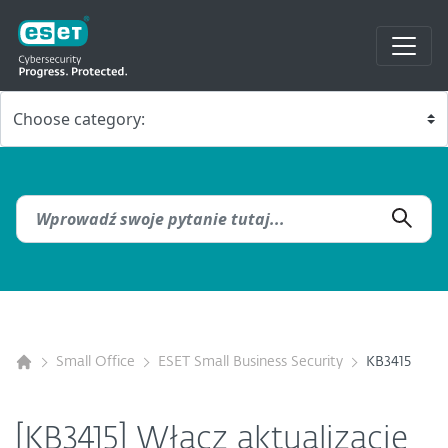
Small Office
ESET Small Business Security
KB3415
[KB3415] Włącz aktualizacje